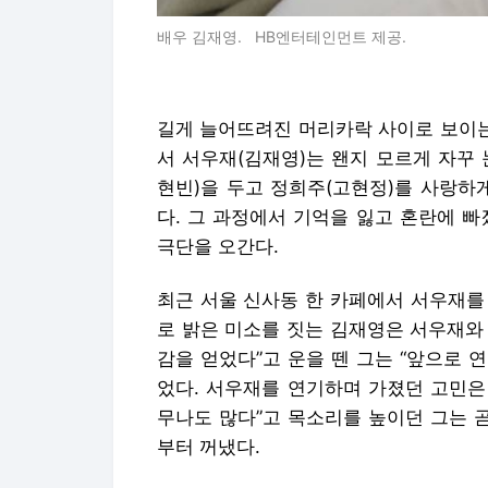
배우 김재영. HB엔터테인먼트 제공.
길게 늘어뜨려진 머리카락 사이로 보이는 처
서 서우재(김재영)는 왠지 모르게 자꾸
현빈)을 두고 정희주(고현정)를 사랑하
다. 그 과정에서 기억을 잃고 혼란에 
극단을 오간다.
최근 서울 신사동 한 카페에서 서우재를
로 밝은 미소를 짓는 김재영은 서우재와 
감을 얻었다”고 운을 뗀 그는 “앞으로 
었다. 서우재를 연기하며 가졌던 고민은
무나도 많다”고 목소리를 높이던 그는 곧
부터 꺼냈다.