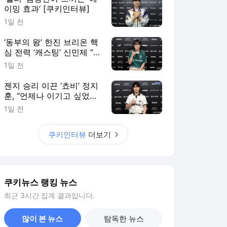
이밍 효과’ [쿠키인터뷰]
1일 전
‘동부의 왕’ 한진 브리온 핵
심 전력 ‘캐스팅’ 신민제 “팬
들에게 좋은 경기력으로 보
1일 전
답할 것” [쿠키 인터뷰]
젠지 승리 이끈 ‘쵸비’ 정지
훈, “언제나 이기고 싶었다”
[쿠키인터뷰]
1일 전
쿠키인터뷰
더보기
쿠키뉴스 랭킹 뉴스
최근 3시간 집계 결과입니다.
많이 본 뉴스
탐독한 뉴스