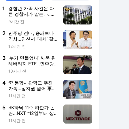
1
경찰관 가족 사건은 다
른 경찰서가 맡는다…9
월부터 상피제 시행
9시간 전
2
민주당 전대, 승패보다
격차…인천서 ‘대세’ 갈
릴까
12시간 전
3
‘누가 만들었나’ 싸움 된
레버리지 ETF…민주당
책임 공방
10시간 전
4
李 통합사관학교 추진
가속…정치권 넘어 軍
원로까지 반발
11시간 전
5
SK하닉 11주 하한가 논
란…NXT “12일부터 상·
하한가 주문 금지”
11시간 전