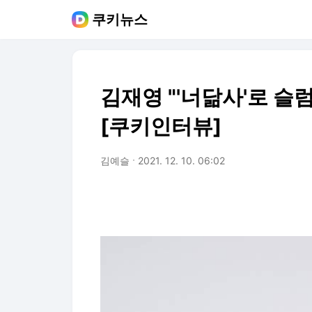
쿠키뉴스
김재영 "'너닮사'로 슬
[쿠키인터뷰]
김예슬
2021. 12. 10. 06:02