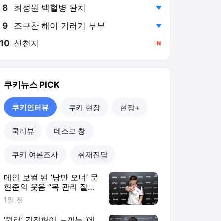
8
최성원 백혈병 완치
,하락
9
조규찬 해이 기러기 부부
,하락
10
신천지
,신규
쿠키뉴스
PICK
쿠키인터뷰
쿠키 현장
현장+
쿡리뷰
데스크 창
쿠키 여론조사
취재진담
메인 보컬 된 ‘낭만 오너’ 문
현준의 웃음 “목 관리 잘해
야죠” [쿠키인터뷰]
1일 전
‘윌러’ 김정현이 느끼는 ‘에