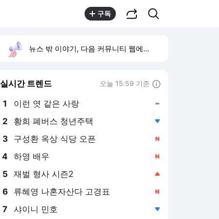
공유하기
검색
구독
뉴스 밖 이야기, 다음 커뮤니티 웹에서 보기
실시간 트렌드
오늘 15:59 기준
툴팁보기
1
이런 엿 같은 사랑
,유지
2
황희 폐버스 청년주택
,하락
3
구성환 옥상 식당 오픈
,신규
4
하영 배우
,신규
5
재벌 형사 시즌2
,상승
6
류혜영 나혼자산다 고경표
,신규
7
샤이니 민호
,하락