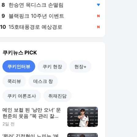
8
한승연 목디스크 손떨림
,하락
9
블랙핑크 10주년 이벤트
,신규
10
15호태풍경로 예상경로
,신규
쿠키뉴스
PICK
쿠키인터뷰
쿠키 현장
현장+
쿡리뷰
데스크 창
쿠키 여론조사
취재진담
메인 보컬 된 ‘낭만 오너’ 문
현준의 웃음 “목 관리 잘해
야죠” [쿠키인터뷰]
2일 전
‘윌러’ 김정현이 느끼는 ‘에