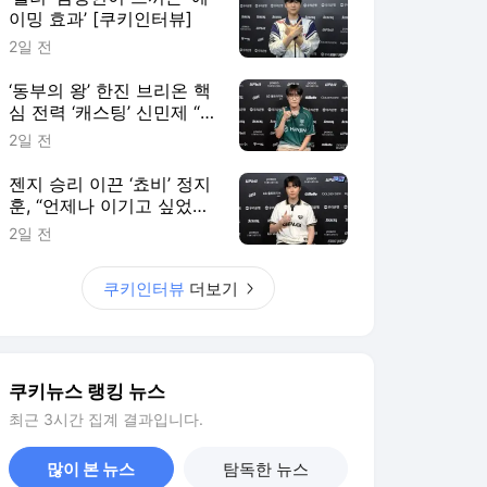
이밍 효과’ [쿠키인터뷰]
2일 전
‘동부의 왕’ 한진 브리온 핵
심 전력 ‘캐스팅’ 신민제 “팬
들에게 좋은 경기력으로 보
2일 전
답할 것” [쿠키 인터뷰]
젠지 승리 이끈 ‘쵸비’ 정지
훈, “언제나 이기고 싶었다”
[쿠키인터뷰]
2일 전
쿠키인터뷰
더보기
쿠키뉴스 랭킹 뉴스
최근 3시간 집계 결과입니다.
많이 본 뉴스
탐독한 뉴스