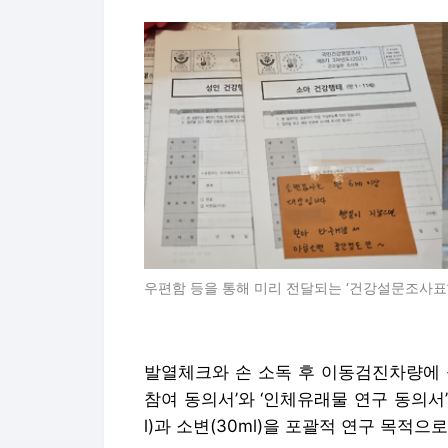
우편함 등을 통해 미리 전달되는 ‘건강설문조사표’
발열체크와 손 소독 후 이동검진차량에 올
참여 동의서’와 ‘인체유래물 연구 동의서’
l)과 소변(30ml)을 포괄적 연구 목적