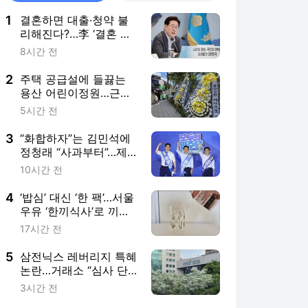
1
결혼하면 대출·청약 불
리해진다?…李 ‘결혼 페
널티’ 개선 예고
8시간 전
2
주택 공급설에 들끓는
용산 어린이정원…근조
화환까지 등장
5시간 전
3
“화합하자”는 김민석에
정청래 “사과부터”…제
주서 與 전대 충돌
10시간 전
4
‘밥심’ 대신 ‘한 팩’…서울
우유 ‘한끼식사’로 끼니
해결될까 [리뷰로그]
17시간 전
5
삼전닉스 레버리지 특혜
논란…거래소 “심사 단
축 사실 무근”
3시간 전