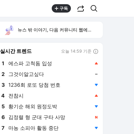
공유하기
검색
구독
뉴스 밖 이야기, 다음 커뮤니티 웹에서 보기
실시간 트렌드
오늘 14:59 기준
툴팁보기
1
에스파 고척돔 입성
,상승
2
그것이알고싶다
,유지
3
1236회 로또 당첨 번호
,하락
4
전참시
,상승
5
황기순 해외 원정도박
,하락
6
김정렬 형 군대 구타 사망
,신규
7
마농 소피아 활동 중단
,하락