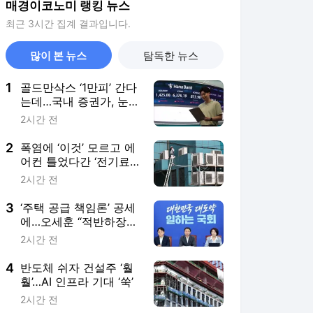
매경이코노미 랭킹 뉴스
최근 3시간 집계 결과입니다.
많이 본 뉴스
탐독한 뉴스
1
골드만삭스 ‘1만피’ 간다
는데…국내 증권가, 눈높
이 낮춘 이유는?
2시간 전
2
폭염에 ‘이것’ 모르고 에
어컨 틀었다간 ‘전기료
폭탄’?
2시간 전
3
‘주택 공급 책임론’ 공세
에…오세훈 “적반하장
도 넘어”
2시간 전
4
반도체 쉬자 건설주 ‘훨
훨’…AI 인프라 기대 ‘쑥’
2시간 전