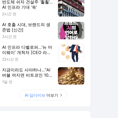
반도체 쉬자 건설주 ‘훨훨’…
AI 인프라 기대 ‘쑥’
2시간 전
AI 호출 시대, 브랜드의 생
존법 [신간]
3시간 전
AI 인프라 디벨로퍼…‘뉴 마
이웨이’ 개척자 [CEO 라운
지]
22시간 전
지금이라도 사야하나…“AI
버블 꺼지면 비트코인 100
만달러”
1일 전
AI 딥다이브
더보기