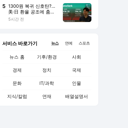
5
1300원 복귀 신호탄?…
美·日 환율 공조에 춤추
는 원화
5시간 전
서비스 바로가기
뉴스
연예
스포츠
뉴스 홈
기후/환경
사회
경제
정치
국제
문화
IT/과학
인물
지식/칼럼
연재
배열설명서