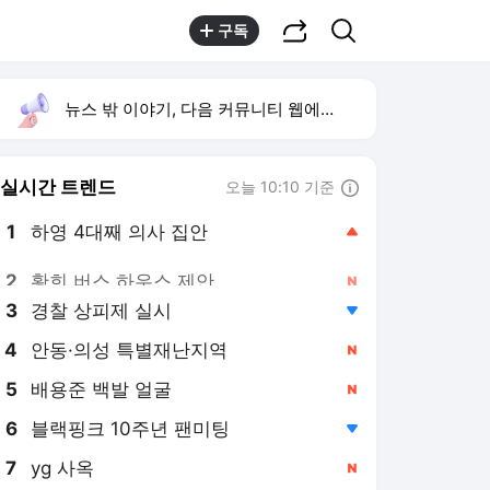
공유하기
검색
구독
뉴스 밖 이야기, 다음 커뮤니티 웹에서 보기
실시간 트렌드
오늘 10:10 기준
툴팁보기
1
하영 4대째 의사 집안
,상승
2
황희 버스 하우스 제안
,신규
3
경찰 상피제 실시
,하락
4
안동·의성 특별재난지역
,신규
5
배용준 백발 얼굴
,신규
6
블랙핑크 10주년 팬미팅
,하락
7
yg 사옥
,신규