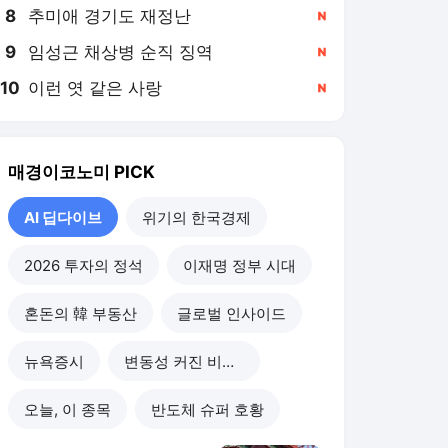
8
추미애 경기도 재정난
,신규
9
임성근 채상병 순직 징역
,신규
10
이런 엿 같은 사랑
,신규
매경이코노미
PICK
AI 딥다이브
위기의 한국경제
2026 투자의 정석
이재명 정부 시대
혼돈의 韓 부동산
글로벌 인사이드
뉴욕증시
변동성 커진 비트코인
오늘, 이 종목
반도체 슈퍼 호황