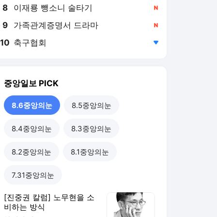
8
이재룡 뺑소니 술타기
,신규
9
가족관계증명서 드라마
,신규
10
축구협회
,하락
중앙일보
PICK
8.6중앙의눈
8.5중앙의눈
8.4중앙의눈
8.3중앙의눈
8.2중앙의눈
8.1중앙의눈
7.31중앙의눈
[진중권 칼럼] 노무현을 소
비하는 방식