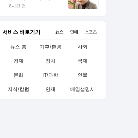
“국민들 요즘 상태”
8시간 전
서비스 바로가기
뉴스
연예
스포츠
뉴스 홈
기후/환경
사회
경제
정치
국제
문화
IT/과학
인물
지식/칼럼
연재
배열설명서