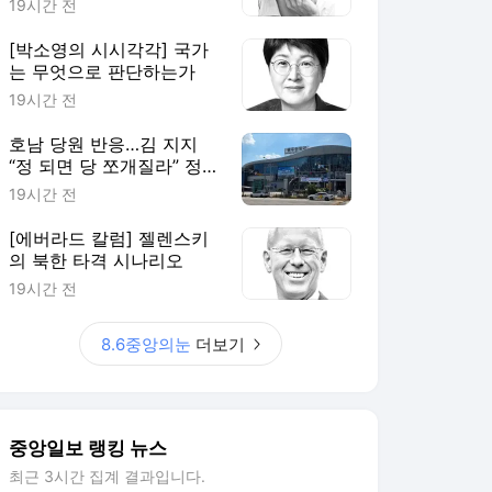
19시간 전
[박소영의 시시각각] 국가
는 무엇으로 판단하는가
19시간 전
호남 당원 반응…김 지지
“정 되면 당 쪼개질라” 정
지지 “과반으로 끝낼 것”
19시간 전
[김성탁의 민심풍향계]
[에버라드 칼럼] 젤렌스키
의 북한 타격 시나리오
19시간 전
8.6중앙의눈
더보기
중앙일보 랭킹 뉴스
최근 3시간 집계 결과입니다.