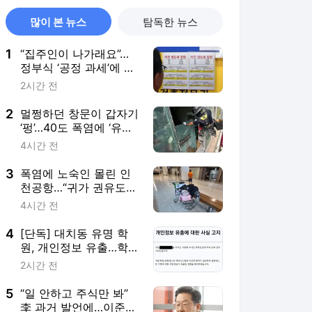
많이 본 뉴스
탐독한 뉴스
1
“집주인이 나가래요”…
정부식 ‘공정 과세’에 불
안해진 세입자들
2시간 전
2
멀쩡하던 창문이 갑자기
‘펑’…40도 폭염에 ‘유리
폭탄’ 터진다
4시간 전
3
폭염에 노숙인 몰린 인
천공항…“귀가 권유도
안 통한다” 왜
4시간 전
4
[단독] 대치동 유명 학
원, 개인정보 유출…학부
모들 “레테만 봤는데 주
2시간 전
소까지 털려”
5
“일 안하고 주식만 봐”
李 과거 발언에…이준석