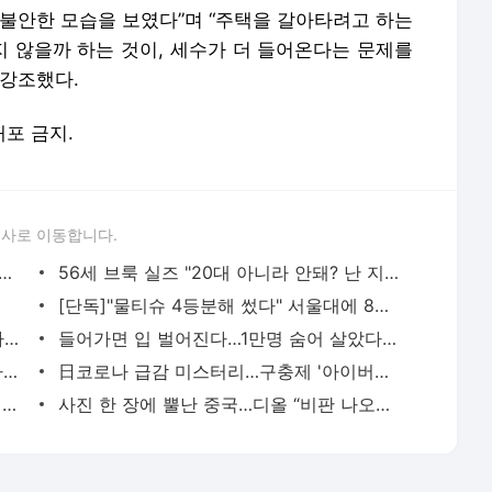
 불안한 모습을 보였다”며 “주택을 갈아타려고 하는
 않을까 하는 것이, 세수가 더 들어온다는 문제를
 강조했다.
배포 금지.
론사로 이동합니다.
혼했다" 선언한 브라질女, 90일 만에 돌연 "이혼" 왜
56세 브룩 실즈 "20대 아니라 안돼? 난 지금이 더 섹시"
[단독]"물티슈 4등분해 썼다" 서울대에 8억 유증한 90세 할머니
[단독] 신임경찰 1만명 초유의 재교육...사격·체포술 다시 배운다
들어가면 입 벌어진다…1만명 숨어 살았다는 지하 55m 도시
"총 맞고 41년간 하반신 마비"…전두환 사망일에 주검 된 형
日코로나 급감 미스터리…구충제 '아이버맥틴' 덕분이라고?
조수미 "꺄 재밌어!" 유희열도 극찬…클래식 '스우파' 대니 구
사진 한 장에 뿔난 중국…디올 “비판 나오자마자 삭제” 사과