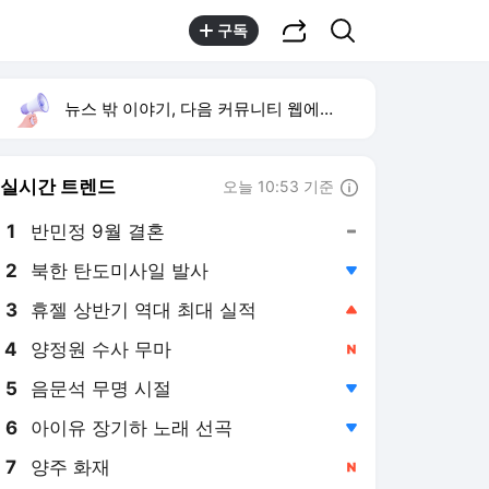
공유하기
검색
구독
뉴스 밖 이야기, 다음 커뮤니티 웹에서 보기
실시간 트렌드
오늘 10:53 기준
툴팁보기
1
반민정 9월 결혼
,유지
2
북한 탄도미사일 발사
,하락
3
휴젤 상반기 역대 최대 실적
,상승
4
양정원 수사 무마
,신규
5
음문석 무명 시절
,하락
6
아이유 장기하 노래 선곡
,하락
7
양주 화재
,신규