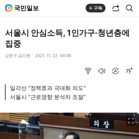
공유하기
통합검색
국민일보
구독
서울시 안심소득, 1인가구·청년층에
집중
강준구,김이현
2021. 11. 22. 04:06
요약보기
음성으로 듣기
번역 설정
글씨크기 조절하기
일각선 "정책효과 극대화 의도"
서울시 "근로영향 분석차 조절"
이미지 크게 보기