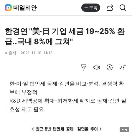
공유하기
통합검색
데일리안
구독
한경연 "美·日 기업 세금 19~25% 환
급..국내 8%에 그쳐"
이홍석
2021. 11. 10. 11:12
요약보기
음성으로 듣기
번역 설정
글씨크기 조절하기
한·미·일 법인세 공제·감면율 비교·분석..경쟁력 확
보에 부정적
R&D 세액공제 확대-최저한세 폐지로 공제·감면 실
효성 제고 필요
이미지 크게 보기