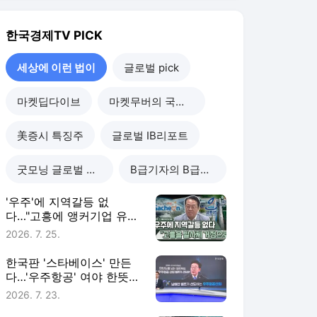
'우주'에 지역갈등 없
다…"고흥에 앵커기업 유
치" [세상에 이런 법이]
2026. 7. 25.
한국판 '스타베이스' 만든
다…'우주항공' 여야 한뜻
[세상에 이런 법이]
2026. 7. 23.
"호남 반도체 타당한 이
유…5가지 모두 충족" [세
상에 이런 법이]
2026. 7. 4.
호남 반도체 '송전망' 해법
은…"삼전닉스가 직접 가
능" [세상에 이런 법이]
2026. 6. 30.
세상에 이런 법이
더보기