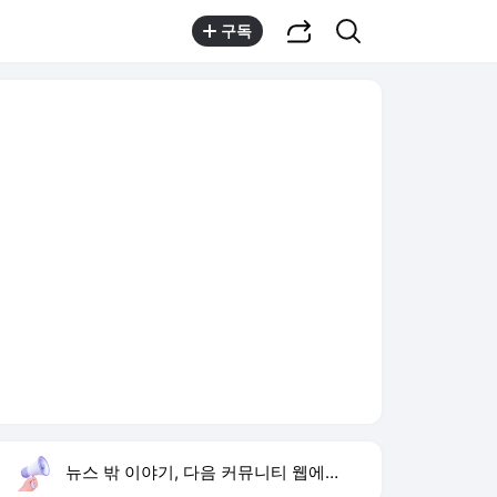
공유하기
검색
구독
뉴스 밖 이야기, 다음 커뮤니티 웹에서 보기
실시간 트렌드
오늘 10:48 기준
툴팁보기
1
문세윤 거북이 터틀맨
,유지
2
김민석 경선 승리
,상승
3
해변의 여인
,신규
4
유아인 남사친 볼뽀뽀
,신규
5
손현보 목사
,신규