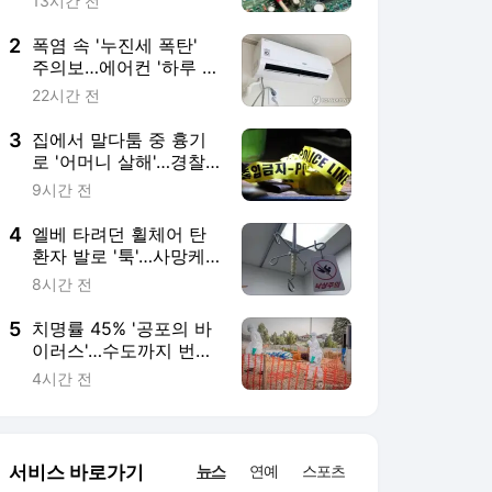
한 70대 결국
8시간 전
5
치명률 45% '공포의 바
이러스'…수도까지 번질
라 '초비상' [글로벌
4시간 전
pick]
서비스 바로가기
뉴스
연예
스포츠
뉴스 홈
기후/환경
사회
경제
정치
국제
문화
IT/과학
인물
지식/칼럼
연재
배열설명서