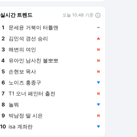
6
노이즈 홍종구
,하락
7
T1 오너 페인터 출전
,신규
8
놀뭐
,하락
9
박남정 딸 시은
,신규
10
isa 계좌란
,하락
한국경제TV
PICK
세상에 이런 법이
글로벌 pick
마켓딥다이브
마켓무버의 국장힌트
美증시 특징주
글로벌 IB리포트
굿모닝 글로벌 이슈
B급기자의 B급리포트