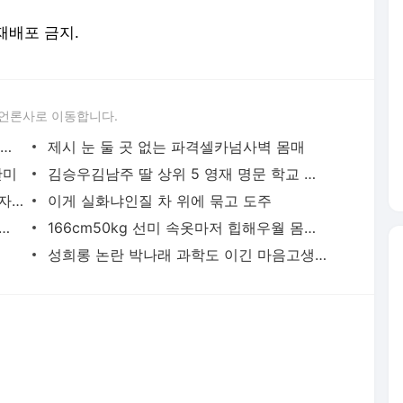
 재배포 금지.
 언론사로 이동합니다.
권상우손태영 미국서 할로윈파티아들 룩희 폭풍성장
제시 눈 둘 곳 없는 파격셀카넘사벽 몸매
안미
김승우김남주 딸 상위 5 영재 명문 학교 진학
2500억 기획부동산 피해자가 태연억측 자제해달라
이게 실화냐인질 차 위에 묶고 도주
 마스크 벗는다다시뜨는 클리오 박해린의 뉴스마켓
166cm50kg 선미 속옷마저 힙해우월 몸매 인증
성희롱 논란 박나래 과학도 이긴 마음고생 다이어트