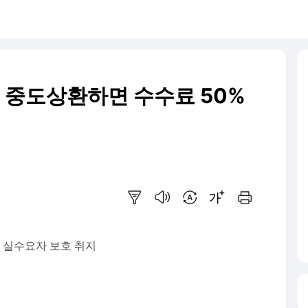
출 중도상환하면 수수료 50%
요약보기
음성으로 듣기
번역 설정
글씨크기 조절하기
인쇄하기
, 실수요자 보호 취지