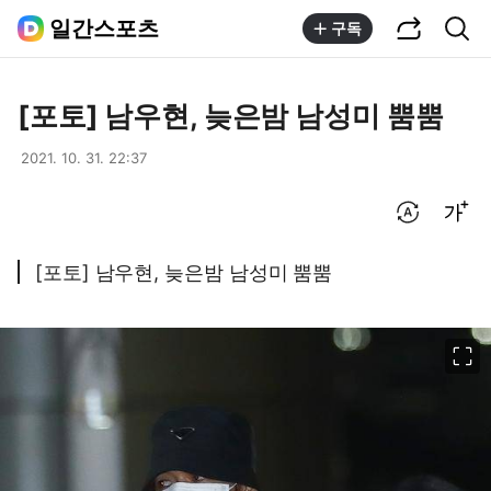
공유하기
통합검색
일간스포츠
구독
[포토] 남우현, 늦은밤 남성미 뿜뿜
2021. 10. 31. 22:37
번역 설정
글씨크기 조절하기
[포토] 남우현, 늦은밤 남성미 뿜뿜
이미지 크게 보기