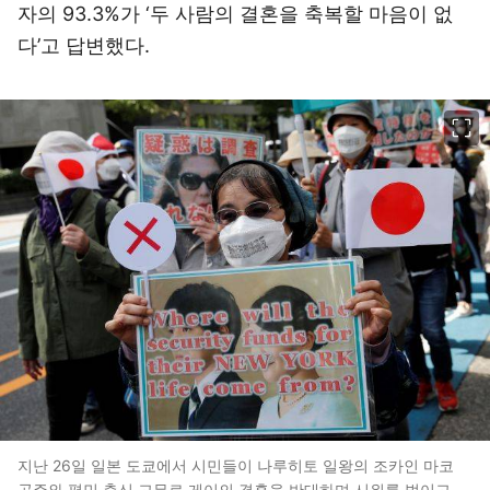
자의 93.3%가 ‘두 사람의 결혼을 축복할 마음이 없
다’고 답변했다.
이미지 크게 보기
지난 26일 일본 도쿄에서 시민들이 나루히토 일왕의 조카인 마코
공주와 평민 출신 고무로 게이의 결혼을 반대하며 시위를 벌이고