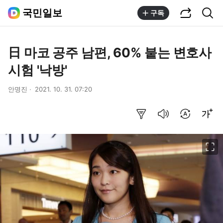
공유하기
통합검색
국민일보
구독
日 마코 공주 남편, 60% 붙는 변호사
시험 '낙방'
안명진
2021. 10. 31. 07:20
요약보기
음성으로 듣기
번역 설정
글씨크기 조절하기
이미지 크게 보기