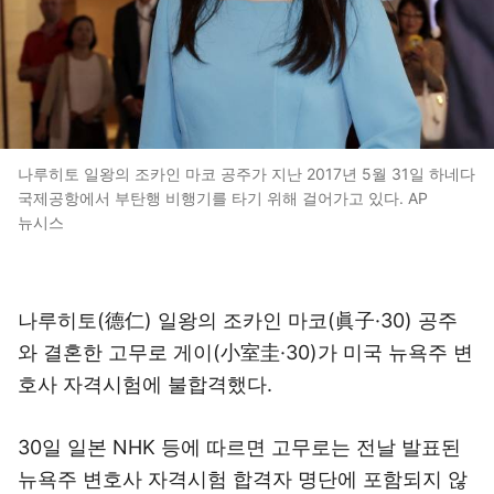
나루히토 일왕의 조카인 마코 공주가 지난 2017년 5월 31일 하네다
국제공항에서 부탄행 비행기를 타기 위해 걸어가고 있다. AP
뉴시스
나루히토(德仁) 일왕의 조카인 마코(眞子·30) 공주
와 결혼한 고무로 게이(小室圭·30)가 미국 뉴욕주 변
호사 자격시험에 불합격했다.
30일 일본 NHK 등에 따르면 고무로는 전날 발표된
뉴욕주 변호사 자격시험 합격자 명단에 포함되지 않