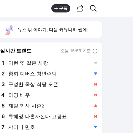
공유하기
검색
구독
뉴스 밖 이야기, 다음 커뮤니티 웹에서 보기
실시간 트렌드
오늘 15:59 기준
툴팁보기
1
이런 엿 같은 사랑
,유지
2
황희 폐버스 청년주택
,하락
3
구성환 옥상 식당 오픈
,신규
4
하영 배우
,신규
5
재벌 형사 시즌2
,상승
6
류혜영 나혼자산다 고경표
,신규
7
샤이니 민호
,하락