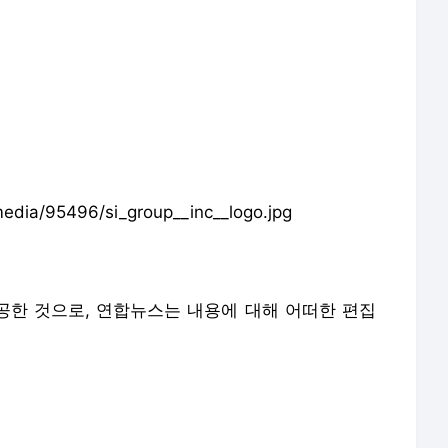
dia/95496/si_group__inc__logo.jpg
제공한 것으로, 연합뉴스는 내용에 대해 어떠한 편집