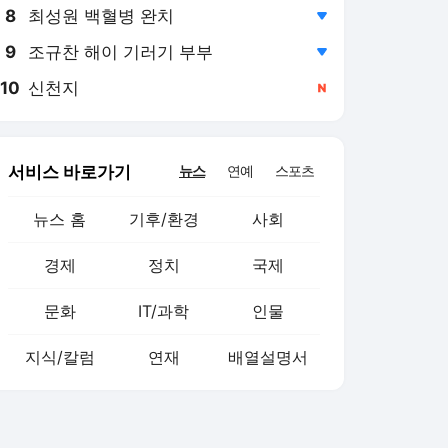
8
최성원 백혈병 완치
,하락
9
조규찬 해이 기러기 부부
,하락
10
신천지
,신규
서비스 바로가기
뉴스
연예
스포츠
뉴스 홈
기후/환경
사회
경제
정치
국제
문화
IT/과학
인물
지식/칼럼
연재
배열설명서