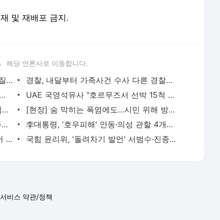
전재 및 재배포 금지.
.
해당 언론사로 이동합니다.
李대통령, 'ISA·주가누르기 방지' 개편안 질타…"전면 재검토" | 연합뉴스
경찰, 내달부터 가족사건 수사 다른 경찰관서 맡기는 '상피제' 실시 | 연합뉴스
더위 이어지는 토요일…강원 동해안 '폭우' 최고 150㎜↑ | 연합뉴스
UAE 국영석유사 "호르무즈서 선박 15척 피격…이번주에도 3척" | 연합뉴스
美 7월 고용 예상밖 2만3천명 감소…실업률은 4.1%로 떨어져(종합) | 연합뉴스
[현장] 숨 막히는 폭염에도…시민 위해 방역 나선 작업자들 | 연합뉴스
SK하이닉스 보통주 375원 현금배당…"주주환원방안 9월내 확정" | 연합뉴스
李대통령, '호우피해' 안동·의성 관할 4개면 특별재난지역 선포 | 연합뉴스
與황희, '버스하우스' 논란 일자 "아이디어 차원"…국힘 "망언"(종합2보) | 연합뉴스
국힘 윤리위, '돌려차기 발언' 서범수·진종오 징계절차 개시(종합) | 연합뉴스
서비스 약관/정책