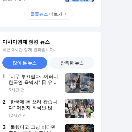
'충격'
2
"한국에 돈 쓰러 왔습니
다" 어쩐지 외국인 많더
라…몰려오는 관광객에
10시간 전
웃는 종목은[주末머니]
3
"물렸다고 그냥 버티면
큰일 난다"…삼전닉스
레버리지, 원금 회복 빨
13시간 전
라지는 법[주末머니]
4
"주식, 한방에 벌려다 망
한다…분산·장기투자가
살 길"
4시간 전
5
"고점서 40% 폭락했는
데 지금 사라고?"…증권
가가 다시 찍은 '이 종
12시간 전
목'[주末머니]
서비스 바로가기
뉴스
연예
스포츠