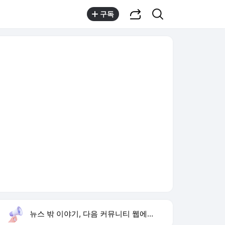
공유하기
검색
구독
뉴스 밖 이야기, 다음 커뮤니티 웹에서 보기
실시간 트렌드
오늘 13:57 기준
툴팁보기
1
오케이 마담2
,상승
2
지안 엄정욱 결혼
,상승
3
박경림 신동엽 인연
,신규
4
김준호 김지민
,신규
5
하영 환자복 복근
,신규
6
손서연 세계선수권 맹활약
,신규
7
키르케
,신규