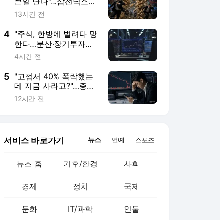
뉴스 홈
기후/환경
사회
경제
정치
국제
문화
IT/과학
인물
지식/칼럼
연재
배열설명서