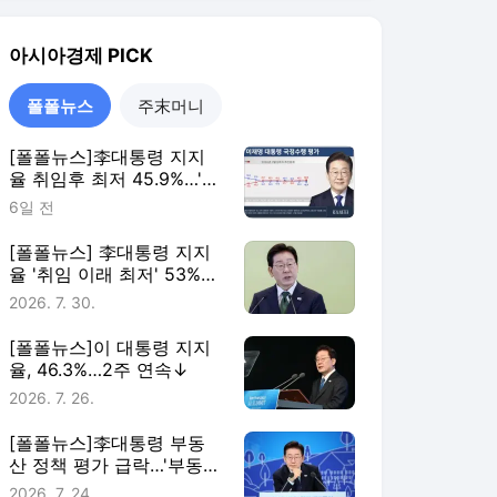
[폴폴뉴스]이 대통령 지지
율, 46.3%…2주 연속↓
2026. 7. 26.
[폴폴뉴스]李대통령 부동
산 정책 평가 급락…'부동산
정책 잘한다' 3월 51%→ 7
2026. 7. 24.
월 26%
폴폴뉴스
더보기
아시아경제 랭킹 뉴스
최근 3시간 집계 결과입니다.
많이 본 뉴스
탐독한 뉴스
1
"너무 부끄럽다…이러니
한국인 욕먹지" 日 유명
관광지서 발견된 쓰레기
6시간 전