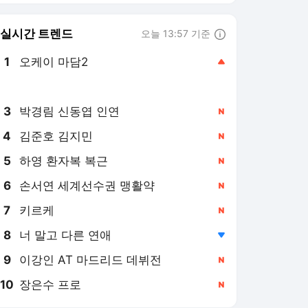
8
너 말고 다른 연애
,하락
9
이강인 AT 마드리드 데뷔전
,신규
10
장은수 프로
,신규
아시아경제
PICK
폴폴뉴스
주末머니
[폴폴뉴스]李대통령 지지
율 취임후 최저 45.9%…'부
정평가, 긍정평가 앞서'
6일 전
[폴폴뉴스] 李대통령 지지
율 '취임 이래 최저' 53%…
민주 40%·국힘 21%
2026. 7. 30.