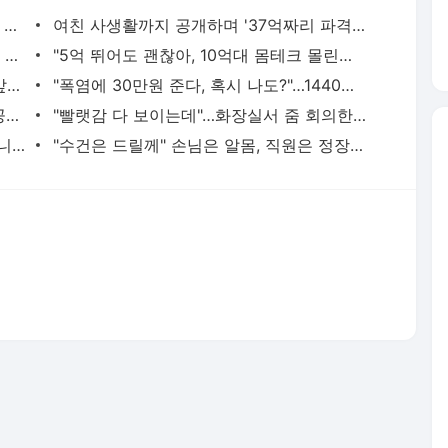
"경찰관이 20대女 끌고가 경찰서 내부서 성폭행"…직원 78명 직무정지까지, 파키스탄에 무슨 일이
여친 사생활까지 공개하며 '37억짜리 파격 실험'…"생리혈 영하 80도에 보관 중"
"이 옷 사려고 비행기 탑니다"…'오픈런에 품절대란' 제주여행 필수템으로 부상[지금사는방식]
"5억 뛰어도 괜찮아, 10억대 몸테크 몰린다"…중저가 재건축 단지 고가낙찰 행렬[부동산AtoZ]
"11살 때 기쁨조 후보였다, 그때 남자들 앞에서…" 탈북민 주장 충격
"폭염에 30만원 준다, 혹시 나도?"…1440만명 이미 가입된 '이 보험'
"다 계획이 있었구나"…깜짝 美·日 환율 공동개입, 5월부터 준비했다는데 [뭔日있슈]
"빨랫감 다 보이는데"…화장실서 줌 회의한 뉴질랜드 시의원 "문제없다"
"해운대인데 뭐 어때" "그래도 마트는 아니지" 점점 뜨거워지는 '비키니 논쟁'
"수건은 드릴께" 손님은 알몸, 직원은 정장…美 식당이 꺼낸 '파격 생존법'