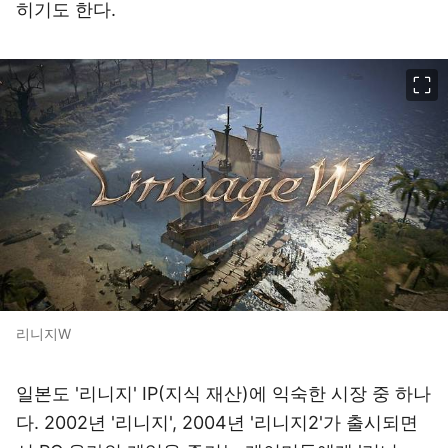
히기도 한다.
이미지 크게 보기
리니지W
일본도 '리니지' IP(지식 재산)에 익숙한 시장 중 하나
다. 2002년 '리니지', 2004년 '리니지2'가 출시되면