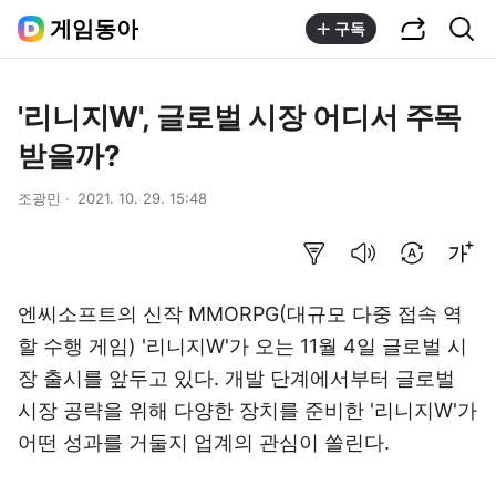
공유하기
통합검색
게임동아
구독
'리니지W', 글로벌 시장 어디서 주목
받을까?
조광민
2021. 10. 29. 15:48
요약보기
음성으로 듣기
번역 설정
글씨크기 조절하기
엔씨소프트의 신작 MMORPG(대규모 다중 접속 역
할 수행 게임) '리니지W'가 오는 11월 4일 글로벌 시
장 출시를 앞두고 있다. 개발 단계에서부터 글로벌
시장 공략을 위해 다양한 장치를 준비한 '리니지W'가
어떤 성과를 거둘지 업계의 관심이 쏠린다.