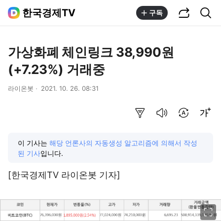
공유하기
통합검색
한국경제TV
구독
가상화폐 체인링크 38,990원
(+7.23%) 거래중
라이온봇
2021. 10. 26. 08:31
요약보기
음성으로 듣기
번역 설정
글씨크기 조절하기
이 기사는
해당 언론사의 자동생성 알고리즘에 의해서 작성
된 기사
입니다.
[한국경제TV 라이온봇 기자]
이미지 크게 보기