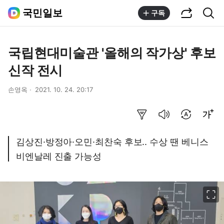
공유하기
통합검색
국민일보
구독
국립현대미술관 '올해의 작가상' 후보
신작 전시
손영옥
2021. 10. 24. 20:17
요약보기
음성으로 듣기
번역 설정
글씨크기 조절하기
김상진·방정아·오민·최찬숙 후보.. 수상 땐 베니스
비엔날레 진출 가능성
이미지 크게 보기