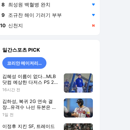
8
최성원 백혈병 완치
,하락
9
조규찬 해이 기러기 부부
,하락
10
신천지
,신규
일간스포츠
PICK
코리안 메이저리거
김혜성 이름이 없다…MLB
닷컴 예상한 다저스 PS 26
인 로스터 '충격 제외'
16시간 전
김하성, 복귀 2G 연속 결
장...유격수 나선 듀본은 2
안타·ATL 6연승
1일 전
이정후 지킨 SF, 트레이드