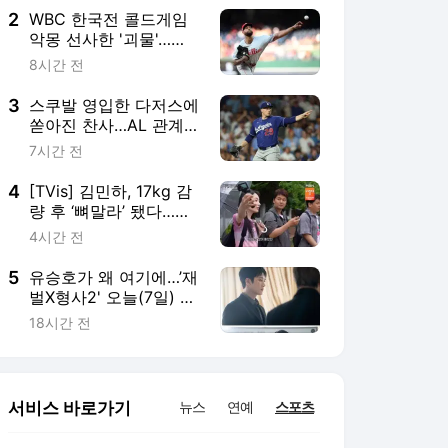
2
WBC 한국전 콜드게임
악몽 선사한 '괴물'…
MLB 시즌 15승 고지 선
8시간 전
착
3
스쿠발 영입한 다저스에
쏟아진 찬사…AL 관계자
"우리가 NL에 있지 않아
7시간 전
다행"
4
[TVis] 김민하, 17kg 감
량 후 ‘뼈말라’ 됐다…전
현무도 깜짝 “완전 다른
4시간 전
사람” (‘전현무계획’)
5
유승호가 왜 여기에…’재
벌X형사2' 오늘(7일) 첫
방송
18시간 전
서비스 바로가기
뉴스
연예
스포츠