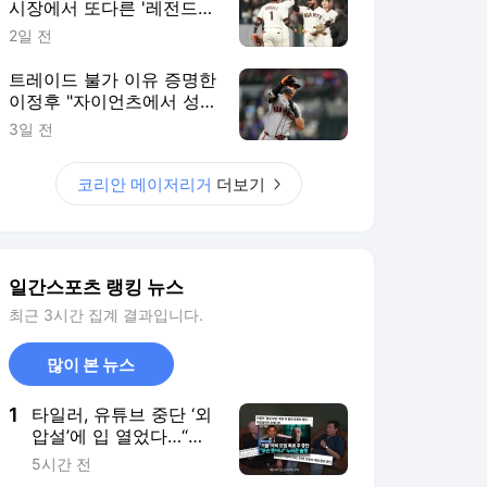
시장에서 또다른 '레전드
주니어' 품었다
2일 전
트레이드 불가 이유 증명한
이정후 "자이언츠에서 성공
하고 싶다"
3일 전
코리안 메이저리거
더보기
일간스포츠 랭킹 뉴스
최근 3시간 집계 결과입니다.
많이 본 뉴스
1
타일러, 유튜브 중단 ‘외
압설’에 입 열었다…“혼
란 겪었다면 죄송”
5시간 전