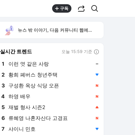
공유하기
검색
구독
뉴스 밖 이야기, 다음 커뮤니티 웹에서 보기
실시간 트렌드
오늘 15:59 기준
툴팁보기
1
이런 엿 같은 사랑
,유지
2
황희 폐버스 청년주택
,하락
3
구성환 옥상 식당 오픈
,신규
4
하영 배우
,신규
5
재벌 형사 시즌2
,상승
6
류혜영 나혼자산다 고경표
,신규
7
샤이니 민호
,하락