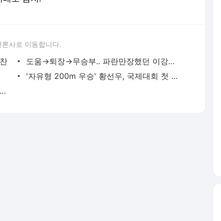
언론사로 이동합니다.
희찬
도움→퇴장→무승부.. 파란만장했던 이강인의 친정팀 대결
'자유형 200m 우승' 황선우, 국제대회 첫 금메달
위 탈환' 허삼영 감독 "선수들의 간절함이 빛을 발한다 "