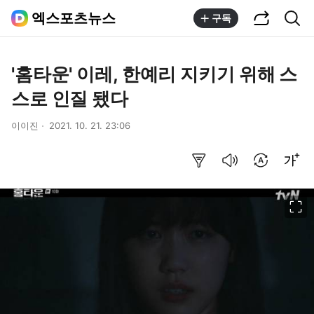
공유하기
통합검색
엑스포츠뉴스
구독
'홈타운' 이레, 한예리 지키기 위해 스
스로 인질 됐다
이이진
2021. 10. 21. 23:06
요약보기
음성으로 듣기
번역 설정
글씨크기 조절하기
이미지 크게 보기