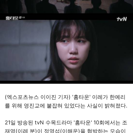
(엑스포츠뉴스 이이진 기자) '홈타운' 이레가 한예리
를 위해 영진교에 붙잡혀 있었다는 사실이 밝혀졌다.
21일 방송된 tvN 수목드라마 '홈타운' 10회에서는 조
재영(이레 분)이 정영섭(이해운)을 협박하는 모습이