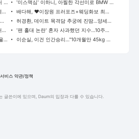
이지아 "나는 결혼 3번 했다…아이는 여러 명"
'미스맥심' 이하니, 아찔한 각선미로 BMW 섹시 세차
마동석, ♥예정화와 美 행사 동행…졸리에게 소개도
배다해, ♥이장원 프러포즈+웨딩화보 최초 공개
김선호, 사연 있는 남자? 화보 촬영 중 돌연 눈물 뚝뚝
허경환, 데이트 목격담 추궁에 진땀…양세형 "들은 게 있다" 의미심장 (최우수산)
쌈디 맞아? 20kg 증량 후 달라졌다…워터밤서 '상탈' 제대로, 근육질 몸매 '깜짝' [엑's 이슈]
'팬 홀대 논란' 혼자 사과했던 지수…10주년 행사서 손편지 받고 결국 눈물 [엑's 이슈]
심현섭, ♥11살 연하 정영림과 2세 준비 울상 "하루에 8번 하다 기절" (동치미)
이순실, 이건 인간승리…"10개월만 45kg 뺐다" 위고비로 대박, 몰라보게 달라졌다 (동치미쇼)
서비스 약관/정책
 글쓴이에 있으며, Daum의 입장과 다를 수 있습니다.