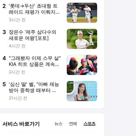
2
'롯데→두산' 초대형 트
레이드 재평가 이뤄지
나? '80억 유격수'도 엄
3시간 전
지 척→"매일 완전 녹초
될 정도 다 쏟아부어"
3
장은수 ‘제주 삼다수의
새로운 여왕’[포토]
4시간 전
4
"그래봤자 이제 스무 살"
KIA 히트 상품은 계속
성장 중…꽃감독은 믿고
2시간 전
기다린다
5
'심신 딸' 벨, "아빠 재능
받아 중학생 때부터 작
곡...천 곡 만들어" (살림
21시간 전
남)
서비스 바로가기
뉴스
연예
스포츠