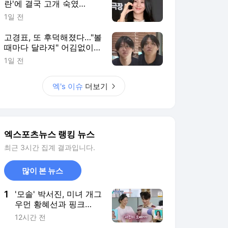
란'에 결국 고개 숙였
다…"마음 무겁다, 섭섭함
1일 전
안겨" [엑's 이슈]
고경표, 또 후덕해졌다…"볼
때마다 달라져" 어김없이
살찐 근황, 전현무도 깜짝
1일 전
[엑's 이슈]
엑's 이슈
더보기
엑스포츠뉴스 랭킹 뉴스
최근 3시간 집계 결과입니다.
많이 본 뉴스
1
'모솔' 박서진, 미녀 개그
우먼 황혜선과 핑크
빛..."뭔가 간질간질" (살
12시간 전
림남)[전일야화]