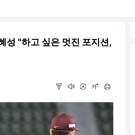
혜성 "하고 싶은 멋진 포지션,
요약보기
음성으로 듣기
번역 설정
글씨크기 조절하기
인쇄하기