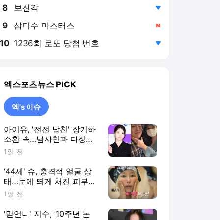
8
보신각
,하락
9
삼다수 마스터스
,신규
10
1236회 로또 당첨 번호
,하락
엑스포츠뉴스
PICK
엑's 이슈
아이유, '전전 남친' 장기하
소환 속…남사친과 다정한
투샷 "늘 든든" [엑's 이슈]
1일 전
'44세' 슈, 충격적 얼굴 상
태…눈에 띄게 처진 피부
"손 봐야 할 데 많아" [엑's
1일 전
이슈]
'맏언니' 지수, '10주년 논