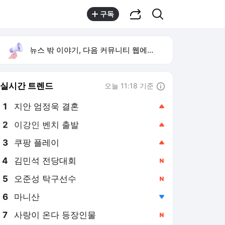
공유하기
검색
구독
뉴스 밖 이야기, 다음 커뮤니티 웹에서 보기
실시간 트렌드
오늘 11:18 기준
툴팁보기
1
지안 엄정욱 결혼
,상승
2
이강인 벤치 출발
,상승
3
쿠팡 플레이
,상승
4
김민석 전당대회
,신규
5
오준성 탁구선수
,신규
6
마니산
,하락
7
사랑이 온다 등장인물
,신규