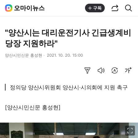
공유하기
통합검색
오마이뉴스
구독
"양산시는 대리운전기사 긴급생계비
당장 지원하라"
양산시민신문 홍성현
2021. 10. 20. 15:00
요약보기
음성으로 듣기
번역 설정
글씨크기 조절하기
정의당 양산시위원회 양산시·시의회에 지원 촉구
[양산시민신문 홍성현]
이미지 크게 보기