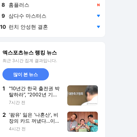
8
홈플러스
,신규
9
삼다수 마스터스
,하락
10
런치 안성현 결혼
,하락
엑스포츠뉴스 랭킹 뉴스
최근 3시간 집계 결과입니다.
많이 본 뉴스
1
"10년간 한국 출전권 박
탈하라”, "2002년 기록
삭제하라"…전세계 난리!
7시간 전
英 매체 "FIFA 공식 제재
도 가능"→'심판 성접대
2
'팜유' 잃은 '나혼산', 비
스캔들' 일파만파
장의 카드 꺼냈다…이름
부터 묵직 [★해시태그]
4시간 전