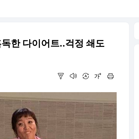
 혹독한 다이어트..걱정 쇄도
요약보기
음성으로 듣기
번역 설정
글씨크기 조절하기
인쇄하기