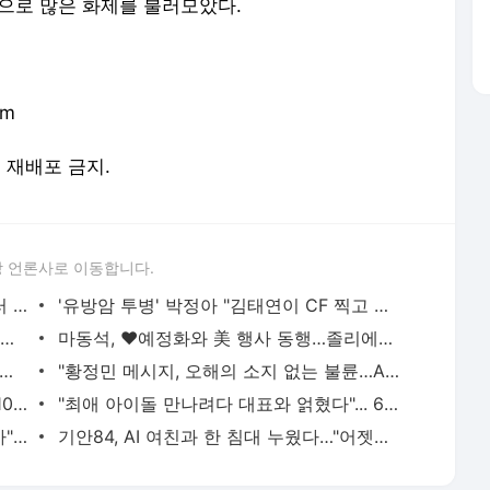
공으로 많은 화제를 불러모았다.
om
및 재배포 금지.
 언론사로 이동합니다.
이지아 "나는 결혼 3번 했다…아이는 여러 명"
'유방암 투병' 박정아 "김태연이 CF 찍고 거액 용돈 줘"
김선호, 사연 있는 남자? 화보 촬영 중 돌연 눈물 뚝뚝
마동석, ♥예정화와 美 행사 동행…졸리에게 소개도
다해, ♥이장원 프러포즈+웨딩화보 최초 공개
"황정민 메시지, 오해의 소지 없는 불륜…A씨는 스토킹" 현직 변호사 해석 [엑's 이슈]
[공식] 불참 멤버 없다…블랙핑크, '데뷔 10주년' 전원 참석
"최애 아이돌 만나려다 대표와 얽혔다"... 6억뷰 웹툰 원작 '최애의 사원'
'야윈' 황재균·'반쪽' 오은영…"딴사람 같아" 측근도 놀란 감량법 뭐길래 [엑's 이슈]
기안84, AI 여친과 한 침대 누웠다…"어젯밤 어땠어?" (기이안 연애)