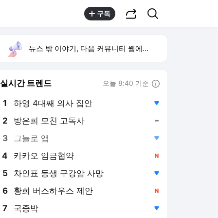
공유하기
검색
구독
뉴스 밖 이야기, 다음 커뮤니티 웹에서 보기
실시간 트렌드
오늘 8:40 기준
툴팁보기
1
하영 4대째 의사 집안
,하락
2
방은희 모친 고독사
,유지
3
그늘로 앱
,하락
4
카카오 임금협약
,신규
5
차인표 동생 구강암 사망
,하락
6
황희 버스하우스 제안
,신규
7
국중박
,하락