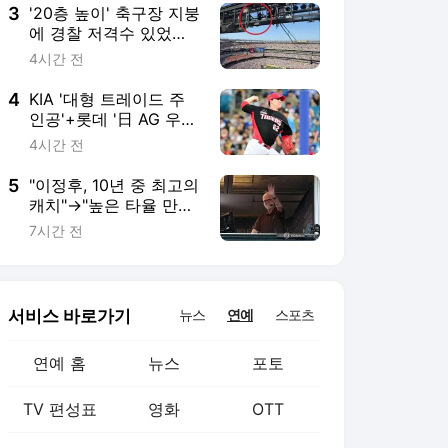
3
'20층 높이' 축구장 지붕
에 경찰 저격수 있었다
니…뒤늦게 알려진 월드
4시간 전
컵 결승전 비화→'트럼
프 지켜라'
4
KIA '대형 트레이드 주
인공'+롯데 '日 AG 우
완' 포함 11명, 상무야구
4시간 전
단 최종 합격…26년 12
월 입대→28년 6월 전
5
"이정후, 10년 중 최고의
역
캐치"→"높은 타율 만드
는 특별한 타자"…한국
7시간 전
인 이렇게 극찬했는데,
SF 전설의 해설위원 36
년 끝 은퇴
서비스 바로가기
뉴스
연예
스포츠
연예 홈
뉴스
포토
TV 편성표
영화
OTT