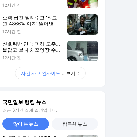
국민일보 랭킹 뉴스
최근 3시간 집계 결과입니다.
많이 본 뉴스
탐독한 뉴스
1
“꼭 천국에 가세요”…진
종오 사과 받아준 ‘돌려
차기’ 피해자
7시간 전
2
[단독] 노사모 마지막 대
표 “노사모 이름 훼손말
라”…정청래에 경고장
3시간 전
3
金 “1차투표서 과반
99%” 鄭 “게임 끝”…대
세론 격돌
6시간 전
4
“1주택 소유는 기본권,
비거주 보유세 보완”…
與의원들도 문제 제기
4시간 전