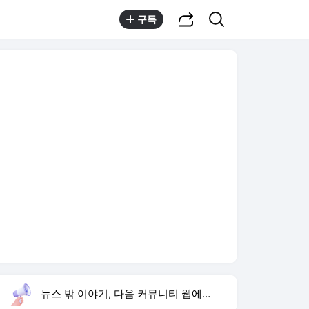
공유하기
검색
구독
뉴스 밖 이야기, 다음 커뮤니티 웹에서 보기
실시간 트렌드
오늘 14:20 기준
툴팁보기
1
방은희 어머니 고독사
,신규
2
반민정 결혼
,신규
3
이태원특조위 해임
,하락
4
조수연 개그우먼
,신규
5
휴젤 상반기 실적
,신규
6
양정원 수사 무마
,상승
7
나솔사계
,하락