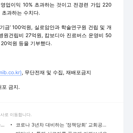
.co.kr)
, 무단전재 및 수집, 재배포금지
배포 금지.
론사로 이동합니다.
기독교인 40.5%가 기본소득 찬성…“하나님의 땅에서 얻어진 소득 공유돼야”
코로나 3년차 대비하는 ‘정책당회’ 교회공동체 회복 위한 지혜 모은다
 ‘3대 고문서’ 찾기, 목회자들 정성 모았다
메타버스 통해 선교지를 푸르게 가꿔보세요
“영양실조로 분당 11명 목숨 잃어… 코로나 사망자보다 많다”
1만2000석 교회도 최대 99명? 불합리한 예배인원 대폭 늘려야
[미션 톡！] 대권 주자 1000만 기독인 표심 잡기 시동?
27년간 10000번 매일 새벽예배·감사헌금을 드리다
[박종순 목사의 신앙상담] 설교에 히브리어·헬라어 등 자주 혼용하는데
오징어게임을 통해 얘기합니다, 우리 그리스도인의 이야기