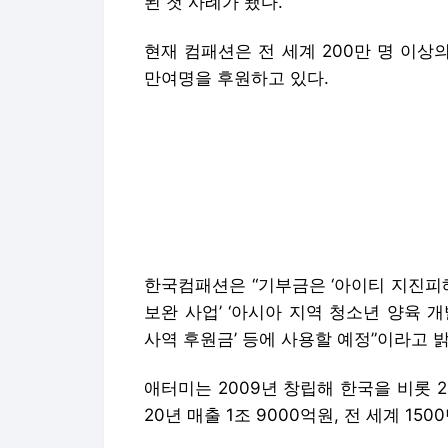
된 첫 사례가 됐다.
현재 컴패션은 전 세계 200만 명 이상
만여명을 후원하고 있다.
한국컴패션은 “기부금은 ‘아이티 지진피해를
보완 사업’ ‘아시아 지역 청소년 양육 개발 
사역 후원금’ 등에 사용할 예정”이라고 
애터미는 2009년 창립해 한국을 비롯 
20년 매출 1조 9000억원, 전 세계 15
올해는 200억원 가량을 사용했다. 이는
개사 평균치인 영업이익 대비 4%를 크게
애터미는 그동안 미혼모를 위한 ‘생소맘 
안수술에 20억원, 전주 공공어린이재활
억원, 공주시 지방 재정과 일자리 창출에