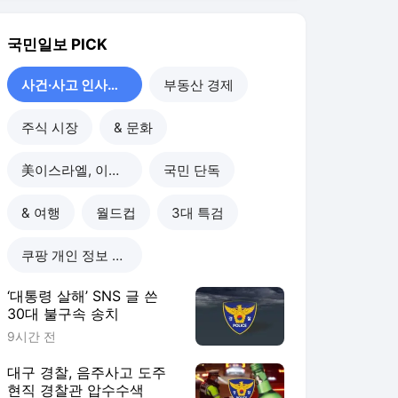
‘대통령 살해’ SNS 글 쓴
30대 불구속 송치
9시간 전
대구 경찰, 음주사고 도주
현직 경찰관 압수수색
12시간 전
소액 급전 빌려주고 ‘최고
연 4866% 이자’ 뜯어낸 불
법 대부업자 송치
12시간 전
신호위반 단속 피해 도주…
붙잡고 보니 체포영장 수배
자
12시간 전
사건·사고 인사이드
더보기