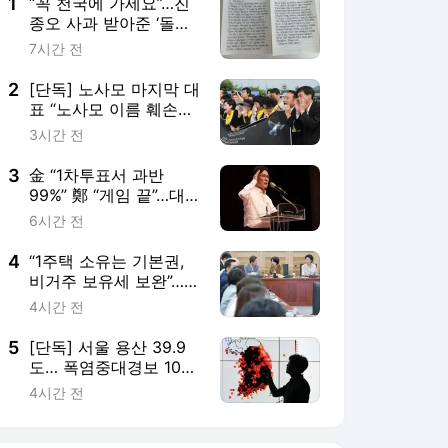
5
[단독] 서울 용산 39.9
도… 폭염중대경보 101
차례 쉴 새 없이 내렸다
4시간 전
서비스 바로가기
뉴스
연예
스포츠
뉴스 홈
기후/환경
사회
경제
정치
국제
문화
IT/과학
인물
지식/칼럼
연재
배열설명서