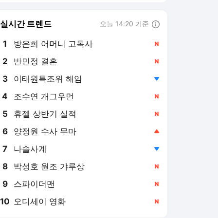
8
박성호 원조 갸루상
,신규
9
스파이더맨
,신규
10
오디세이 영화
,신규
국민일보
PICK
사건·사고 인사이드
부동산 경제
주식 시장
& 문화
美이스라엘, 이란 공습
국민 단독
& 여행
월드컵
3대 특검
쿠팡 개인 정보 유출