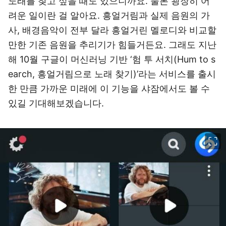
노래를 찾고 싶을 때도 있으니까요. 물론 굉장히 어
려운 일이란 걸 알아요. 흥얼거림과 실제 음원의 가
사, 배경음악이 전부 달라 흥얼거린 멜로디와 비교할
만한 기존 음원을 추리기가 힘들거든요. 그래도 지난
해 10월 구글이 머신러닝 기반 ‘험 투 서치(Hum to s
earch, 흥얼거림으로 노래 찾기)’라는 서비스를 출시
한 만큼 가까운 미래에 이 기능을 샤잠에서도 볼 수
있길 기대해보겠습니다.
이미지 크게 보기