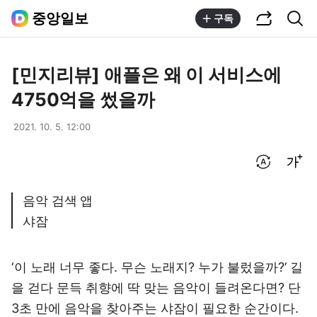
공유하기
통합검색
중앙일보
구독
[민지리뷰] 애플은 왜 이 서비스에
4750억을 썼을까
2021. 10. 5. 12:00
번역 설정
글씨크기 조절하기
음악 검색 앱
샤잠
‘이 노래 너무 좋다. 무슨 노래지? 누가 불렀을까?’ 길
을 걷다 문득 취향에 딱 맞는 음악이 들려온다면? 단
3초 만에 음악을 찾아주는 샤잠이 필요한 순간이다.