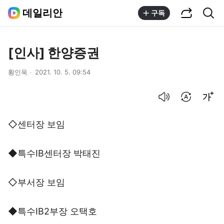
공유하기
통합검색
데일리안
구독
[인사] 한양증권
황인욱
2021. 10. 5. 09:54
음성으로 듣기
번역 설정
글씨크기 조절하기
◇센터장 보임
◆특수IB센터장 박태진
◇부서장 보임
◆특수IB2부장 오택호