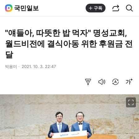
공유하기
통합검색
국민일보
구독
"얘들아, 따뜻한 밥 먹자" 명성교회,
월드비전에 결식아동 위한 후원금 전
달
박용미
2021. 10. 3. 22:47
요약보기
음성으로 듣기
번역 설정
글씨크기 조절하기
이미지 크게 보기