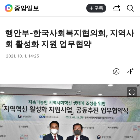
공유하기
통합검색
중앙일보
구독
행안부-한국사회복지협의회, 지역사
회 활성화 지원 업무협약
2021. 10. 1. 14:25
번역 설정
글씨크기 조절하기
이미지 크게 보기