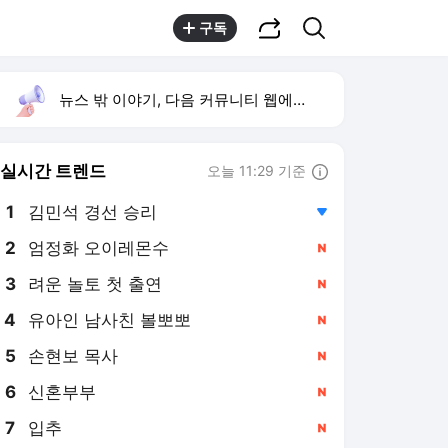
공유하기
검색
구독
뉴스 밖 이야기, 다음 커뮤니티 웹에서 보기
실시간 트렌드
오늘 11:29 기준
툴팁보기
1
김민석 경선 승리
,하락
2
엄정화 오이레몬수
,신규
3
려운 놀토 첫 출연
,신규
4
유아인 남사친 볼뽀뽀
,신규
5
손현보 목사
,신규
6
신혼부부
,신규
7
입추
,신규