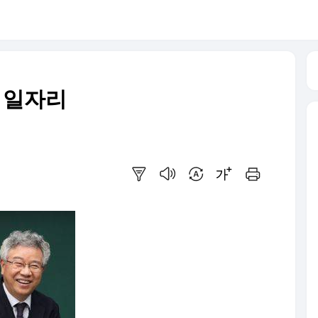
 일자리
요약보기
음성으로 듣기
번역 설정
글씨크기 조절하기
인쇄하기