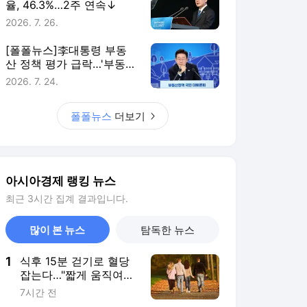
율, 46.3%…2주 연속↓
2026. 7. 26.
[폴폴뉴스]李대통령 부동
산 정책 평가 급락…'부동산
정책 잘한다' 3월 51%→ 7
2026. 7. 24.
월 26%
폴폴뉴스
더보기
아시아경제 랭킹 뉴스
최근 3시간 집계 결과입니다.
많이 본 뉴스
탐독한 뉴스
1
식후 15분 걷기로 혈당
잡는다…"짧게 움직여도
효과 있어"
7시간 전