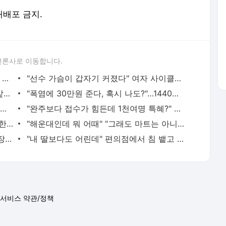
 재배포 금지.
언론사로 이동합니다.
"경찰관이 20대女 끌고가 경찰서 내부서 성폭행"…직원 78명 직무정지까지, 파키스탄에 무슨 일이
"선수 가슴이 갑자기 커졌다" 여자 사이클서 제기된 '브라 패드' 의혹
"11살 때 기쁨조 후보였다, 그때 남자들 앞에서…" 탈북민 주장 충격
"폭염에 30만원 준다, 혹시 나도?"…1440만명 이미 가입된 '이 보험'
"한국 오면 무조건 쓸어담는다"…3000원짜리 뭐길래, 외국인 꼭 쟁여 간다는 가방
"완주보다 접수가 힘든데 1천여명 특혜?" 러너들 뿔나게 한 천안 이봉주 마라톤
"빨랫감 다 보이는데"…화장실서 줌 회의한 뉴질랜드 시의원 "문제없다"
"해운대인데 뭐 어때" "그래도 마트는 아니지" 점점 뜨거워지는 '비키니 논쟁'
"수건은 드릴께" 손님은 알몸, 직원은 정장…美 식당이 꺼낸 '파격 생존법'
"내 딸보다도 어린데" 편의점에서 침 뱉고 욕설한 10대…경찰은 "미성년이라 처벌 어렵다"
서비스 약관/정책