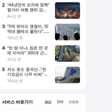
2
"44년만의 조치에 깜짝"
헝가리 여행 괜히 갔
나…'야경 인증샷' 포기
8시간 전
에 관광객 '한숨'
3
"5억 뛰어도 괜찮아, 10
억대 몸테크 몰린다"…
중저가 재건축 단지 고
13시간 전
가낙찰 행렬[부동산
AtoZ]
4
"빈 땅 아냐, 집은 딴 곳
에 지어라" 300개 근조
화환으로 뒤덮인 용산공
3시간 전
원
5
차도 옷도 중국산…"전
기요금도 너무 비싸" AI
도 밀려나는 유럽의 위
10시간 전
기[주末머니]
서비스 바로가기
뉴스
연예
스포츠