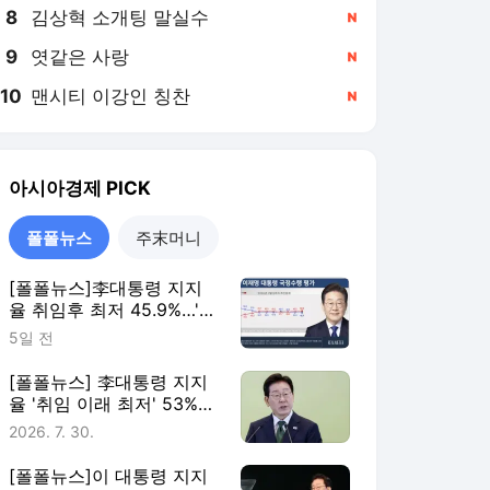
8
김상혁 소개팅 말실수
,신규
9
엿같은 사랑
,신규
10
맨시티 이강인 칭찬
,신규
아시아경제
PICK
폴폴뉴스
주末머니
[폴폴뉴스]李대통령 지지
율 취임후 최저 45.9%…'부
정평가, 긍정평가 앞서'
5일 전
[폴폴뉴스] 李대통령 지지
율 '취임 이래 최저' 53%…
민주 40%·국힘 21%
2026. 7. 30.
[폴폴뉴스]이 대통령 지지