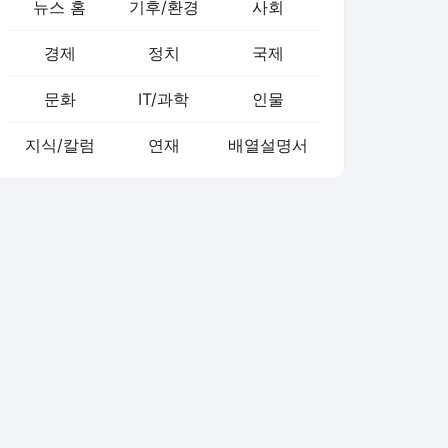
뉴스 홈
기후/환경
사회
경제
정치
국제
문화
IT/과학
인물
지식/칼럼
연재
배열설명서