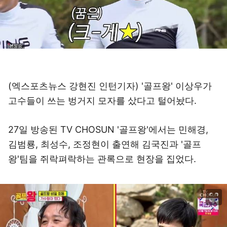
(엑스포츠뉴스 강현진 인턴기자) '골프왕' 이상우가
고수들이 쓰는 벙거지 모자를 샀다고 털어놨다.
27일 방송된 TV CHOSUN '골프왕'에서는 민해경,
김범룡, 최성수, 조정현이 출연해 김국진과 '골프
왕'팀을 쥐락펴락하는 관록으로 현장을 집었다.
이미지 크게 보기