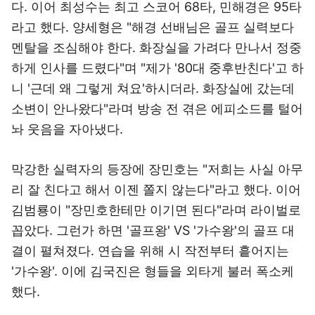
다. 이어 최성수는 최고 스코어 68타, 민해경은 95타
라고 했다. 양세형은 "해경 선배님은 골프 실력보다
멘탈을 조심해야 한다. 화장실을 가려다 만나서 정중
하게 인사를 드렸다"며 "제가 '80대 중후반친다'고 하
니 '근데 왜 그렇게 쳐요'하시더라. 화장실에 갔는데
소변이 안나왔다"라며 방송 전 겪은 에피소드를 털어
놔 웃음을 자아냈다.
막강한 실력자의 등장에 장민호는 "저희는 사실 아무
리 잘 친다고 해서 이젠 쫄지 않는다"라고 했다. 이어
김범룡이 "장민호한테만 이기면 된다"라며 라이벌로
꼽았다. 그런가 하면 '골프왕' VS '가수왕'의 골프 대
결이 펼쳐졌다. 연습을 위해 시 작전부터 흩어지는
'가수왕'. 이에 김국진은 형들을 외타게 불러 폭소케
했다.