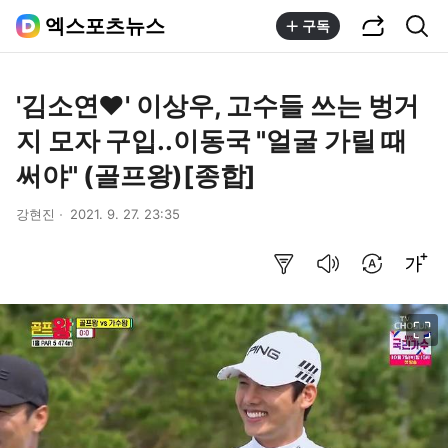
공유하기
통합검색
엑스포츠뉴스
구독
'김소연♥' 이상우, 고수들 쓰는 벙거
지 모자 구입..이동국 "얼굴 가릴 때
써야" (골프왕)[종합]
강현진
2021. 9. 27. 23:35
요약보기
음성으로 듣기
번역 설정
글씨크기 조절하기
이미지 크게 보기