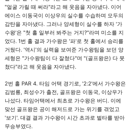
"얼굴 가릴 때 써라"라고 해 웃음을 자아냈다. 이어
에이스 이동국이 이상우의 실수를 수습하며 모두의
감탄을 자아냈다. 그러나 양세형이 실수를 하자 '가
수왕'은 "첫 홀 일부러 봐주는 거지?"라며 미소를 지
었다. 1번 홀 결과 가수왕은 '파'로 첫 홀에서 승리를
거뒀다. '역시'의 실력을 보여준 가수왕팀을 보던 양
세형은 "가수왕팀이 다 잘쳤다"며 "(골프왕은) 다 못
쳤다"라고 해 웃음을 자아냈다.
2번 홀 PAR 4. 타임 어택 경기로, '2:2'에서 가수왕은
김범룡, 최성수가 출전, 골프왕은 이동국, 이상우가
나섰다. 타임어택에서 최초로 가수왕은 버디. 이에
맞선 골프왕은 공이 해저드로 가는 위기를 겪었고
'보기'. 대결 결과 가수왕이 시간 초과로 벌타를 받아
무승부였다.