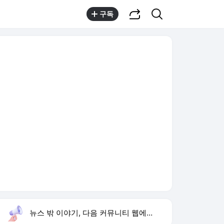
공유하기
검색
구독
뉴스 밖 이야기, 다음 커뮤니티 웹에서 보기
실시간 트렌드
오늘 10:48 기준
툴팁보기
1
문세윤 거북이 터틀맨
,유지
3
해변의 여인
,신규
4
유아인 남사친 볼뽀뽀
,신규
5
손현보 목사
,신규
6
노이즈 홍종구
,하락
7
T1 오너 페인터 출전
,신규