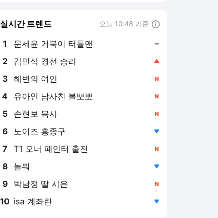
8
놀뭐
,하락
9
박남정 딸 시은
,신규
10
isa 계좌란
,하락
서비스 바로가기
뉴스
연예
스포츠
뉴스 홈
기후/환경
사회
경제
정치
국제
문화
IT/과학
인물
지식/칼럼
연재
배열설명서