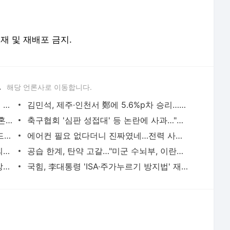
전재 및 재배포 금지.
.
해당 언론사로 이동합니다.
날씨 양극화…강원·경북 동해안 '폭우', 그 외 지역은 '폭염' | 연합뉴스
김민석, 제주·인천서 鄭에 5.6%p차 승리…누적 득표는 초박빙 | 연합뉴스
李대통령 "청년들이 정책상 불이익에 결혼 망설이는 일 없어야" | 연합뉴스
축구협회 '심판 성접대' 등 논란에 사과…"투명성·도덕성 제고" | 연합뉴스
"셔틀콕만 있으면 친구"…다문화가족 배드민턴대회 성황리 개최(종합) | 연합뉴스
에어컨 필요 없다더니 진짜였네…전력 사용량으로 본 냉방 도시 | 연합뉴스
노동장관, 폭염 김포공항 불시점검…"옥외작업자 휴게시설 확충" | 연합뉴스
공습 한계, 탄약 고갈…"미군 수뇌부, 이란전 출구전략 모색중" | 연합뉴스
與의원, 李대통령 ISA개편·주가 누르기 방지법 재검토에 "환영" | 연합뉴스
국힘, 李대통령 'ISA·주가누르기 방지법' 재검토에 "졸속 국정" | 연합뉴스