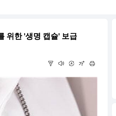
 위한 '생명 캡슐' 보급
요약보기
음성으로 듣기
번역 설정
글씨크기 조절하기
인쇄하기