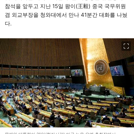
참석을 앞두고 지난 15일 왕이(王毅) 중국 국무위원
겸 외교부장을 청와대에서 만나 41분간 대화를 나눴
다.
이미지 크게 보기