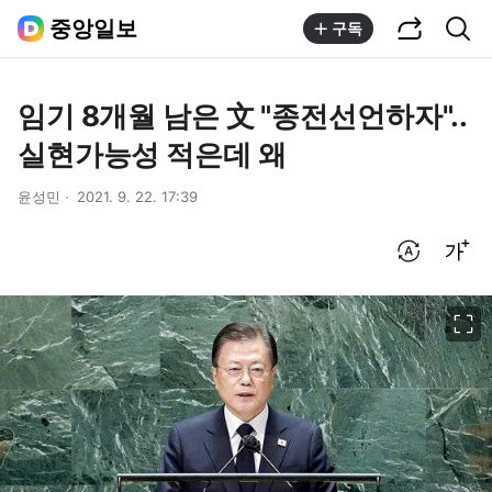
공유하기
통합검색
중앙일보
구독
임기 8개월 남은 文 "종전선언하자"..
실현가능성 적은데 왜
윤성민
2021. 9. 22. 17:39
번역 설정
글씨크기 조절하기
이미지 크게 보기