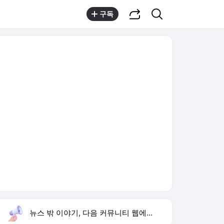
공유하기
검색
구독
뉴스 밖 이야기, 다음 커뮤니티 웹에서 보기
실시간 트렌드
오늘 8:27 기준
툴팁보기
1
고경표 나혼산 출연
,신규
2
강채연 단독 선두
,신규
3
허종식 시당위원장
,신규
4
재벌 형사 시즌2
,하락
5
이런 엿 같은 사랑
,하락
6
판타지오 회장 피소
,하락
7
황희 폐버스 청년주택
,하락