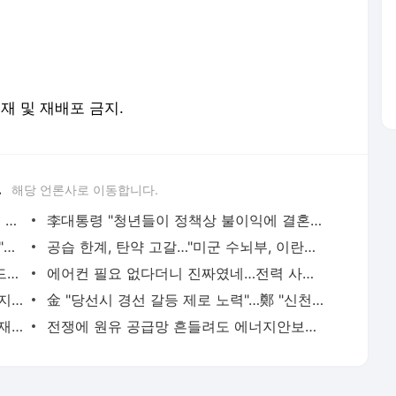
전재 및 재배포 금지.
.
해당 언론사로 이동합니다.
날씨 양극화…강원·경북 동해안 '폭우', 그 외 지역은 '폭염' | 연합뉴스
李대통령 "청년들이 정책상 불이익에 결혼 망설이는 일 없어야" | 연합뉴스
축구협회 '심판 성접대' 등 논란에 사과…"투명성·도덕성 제고" | 연합뉴스
공습 한계, 탄약 고갈…"미군 수뇌부, 이란전 출구전략 모색중" | 연합뉴스
"셔틀콕만 있으면 친구"…다문화가족 배드민턴대회 성황리 개최(종합) | 연합뉴스
에어컨 필요 없다더니 진짜였네…전력 사용량으로 본 냉방 도시 | 연합뉴스
[서울폭염] ⑨ "에어컨도 불앞에선 무용지물"…고군분투 주방 노동자들 | 연합뉴스
金 "당선시 경선 갈등 제로 노력"…鄭 "신천지 제기하더니 뻔뻔" | 연합뉴스
국힘, 李대통령 'ISA·주가누르기 방지법' 재검토에 "졸속 국정" | 연합뉴스
전쟁에 원유 공급망 흔들려도 에너지안보로 재평가되는 K-정유 | 연합뉴스