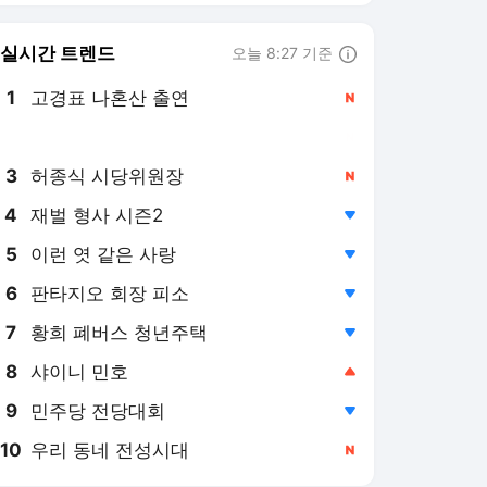
8
샤이니 민호
,상승
9
민주당 전당대회
,하락
10
우리 동네 전성시대
,신규
서비스 바로가기
뉴스
연예
스포츠
뉴스 홈
기후/환경
사회
경제
정치
국제
문화
IT/과학
인물
지식/칼럼
연재
배열설명서