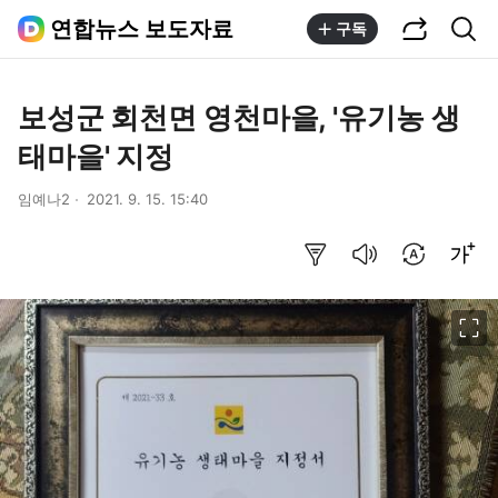
공유하기
통합검색
연합뉴스 보도자료
구독
보성군 회천면 영천마을, '유기농 생
태마을' 지정
임예나2
2021. 9. 15. 15:40
요약보기
음성으로 듣기
번역 설정
글씨크기 조절하기
이미지 크게 보기