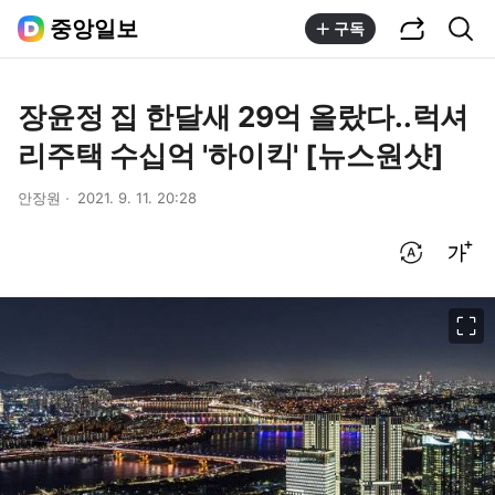
공유하기
통합검색
중앙일보
구독
장윤정 집 한달새 29억 올랐다..럭셔
리주택 수십억 '하이킥' [뉴스원샷]
안장원
2021. 9. 11. 20:28
번역 설정
글씨크기 조절하기
이미지 크게 보기