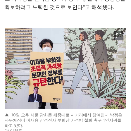
확보하려고 노력한 것으로 보인다"고 해석했다.
이미지 크게 보기
▲
10일 오후 서울 광화문 세종대로 사거리에서 참여연대 박정은
사무처장이 이재용 삼성전자 부회장 가석방 철회 촉구 1인시위를
하고 있다.
ⓒ 이희훈