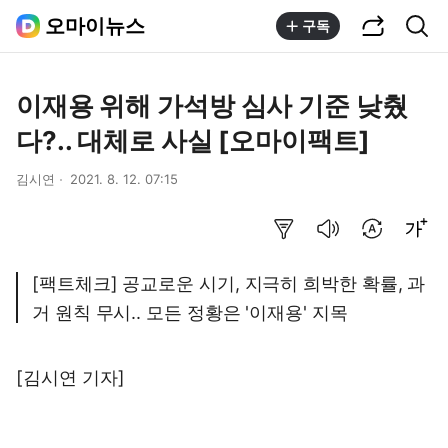
공유하기
통합검색
오마이뉴스
구독
이재용 위해 가석방 심사 기준 낮췄
다?.. 대체로 사실 [오마이팩트]
김시연
2021. 8. 12. 07:15
요약보기
음성으로 듣기
번역 설정
글씨크기 조절하기
[팩트체크] 공교로운 시기, 지극히 희박한 확률, 과
거 원칙 무시.. 모든 정황은 '이재용' 지목
[김시연 기자]