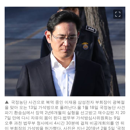
이미지 크게 보기
▲
국정농단 사건으로 복역 중인 이재용 삼성전자 부회장이 광복절
을 맞아 오는 13일 가석방으로 풀려난다.올 1월 18일 국정농단 사건
파기 환송심에서 징역 2년6개월의 실형을 선고받고 재수감된 지 20
7일 만에 다시 자유의 몸이 된다.법무부 가석방심사위원회는 9일
오후 과천 법무부 청사에서 4시간 30분에 걸쳐 비공개회의를 연 뒤
이 부회장의 가석방을 허가했다. 사진은 지난 2018년 2월 5일 '국정