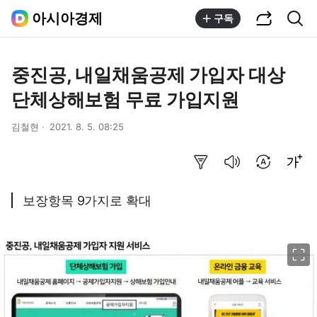
공유하기
통합검색
아시아경제
구독
중진공, 내일채움공제 가입자 대상
단체상해보험 무료 가입지원
김철현
2021. 8. 5. 08:25
요약보기
음성으로 듣기
번역 설정
글씨크기 조절하기
보장항목 9가지로 확대
이미지 크게 보기