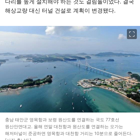
다리를 높게 설치해야 하는 것도 걸림돌이었다. 결국
해상교량 대신 터널 건설로 계획이 변경됐다.
이미지 크게 보기
충남 태안군 영목항과 보령 원산도를 연결하는 국도 77호선
원산안면대교. 올해 연말 대천항과 원산도를 연결하는 오가는
해저터널이 준공하면 영목항과 대천항 거리는 10분으로 줄어든다.