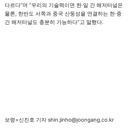
다르다”며 “우리의 기술력이면 한·일 간 해저터널은
물론, 한반도 서쪽과 중국 산둥성을 연결하는 한·중
간 해저터널도 충분히 가능하다”고 말했다.
보령=신진호 기자 shin.jinho@joongang.co.kr