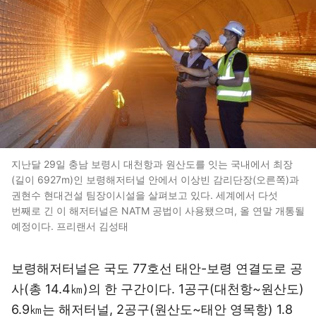
지난달 29일 충남 보령시 대천항과 원산도를 잇는 국내에서 최장
(길이 6927m)인 보령해저터널 안에서 이상빈 감리단장(오른쪽)과
권현수 현대건설 팀장이시설을 살펴보고 있다. 세계에서 다섯
번째로 긴 이 해저터널은 NATM 공법이 사용됐으며, 올 연말 개통될
예정이다. 프리랜서 김성태
보령해저터널은 국도 77호선 태안-보령 연결도로 공
사(총 14.4㎞)의 한 구간이다. 1공구(대천항~원산도)
6.9㎞는 해저터널, 2공구(원산도~태안 영목항) 1.8