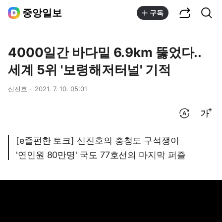
공유하기
통합검색
중앙일보
구독
4000일간 바다밑 6.9km 뚫었다..
세계 5위 '보령해저터널' 기적
신진호
2021. 7. 10. 05:01
번역 설정
글씨크기 조절하기
[e즐펀한 토크] 신진호의 충청도 구석쟁이
'연인원 80만명' 국도 77호선의 마지막 퍼즐