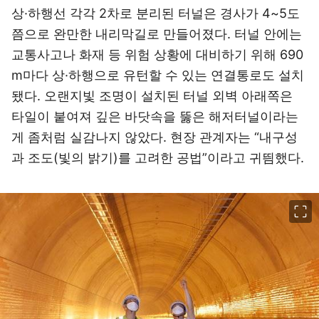
상·하행선 각각 2차로 분리된 터널은 경사가 4~5도
쯤으로 완만한 내리막길로 만들어졌다. 터널 안에는
교통사고나 화재 등 위험 상황에 대비하기 위해 690
m마다 상·하행으로 유턴할 수 있는 연결통로도 설치
됐다. 오랜지빛 조명이 설치된 터널 외벽 아래쪽은
타일이 붙여져 깊은 바닷속을 뚫은 해저터널이라는
게 좀처럼 실감나지 않았다. 현장 관계자는 “내구성
과 조도(빛의 밝기)를 고려한 공법”이라고 귀띔했다.
이미지 크게 보기