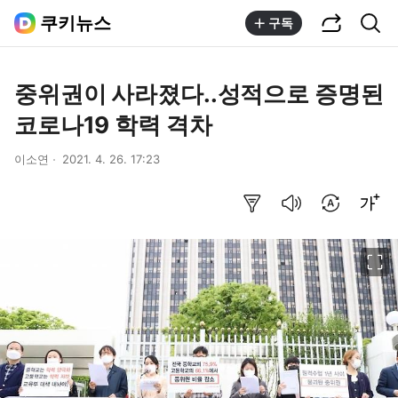
공유하기
통합검색
쿠키뉴스
구독
중위권이 사라졌다..성적으로 증명된
코로나19 학력 격차
이소연
2021. 4. 26. 17:23
요약보기
음성으로 듣기
번역 설정
글씨크기 조절하기
이미지 크게 보기