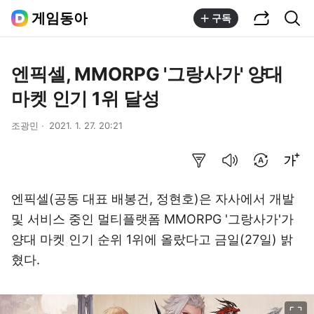
공유하기
통합검색
게임동아
구독
엔픽셀, MMORPG '그랑사가' 양대
마켓 인기 1위 달성
조광민
2021. 1. 27. 20:21
요약보기
음성으로 듣기
번역 설정
글씨크기 조절하기
엔픽셀(공동 대표 배봉건, 정현호)은 자사에서 개발
및 서비스 중인 멀티플랫폼 MMORPG '그랑사가'가
양대 마켓 인기 순위 1위에 올랐다고 금일(27일) 밝
혔다.
이미지 크게 보기