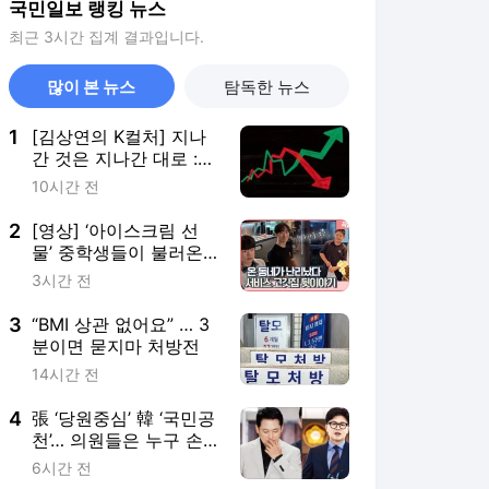
국민일보 랭킹 뉴스
최근 3시간 집계 결과입니다.
많이 본 뉴스
탐독한 뉴스
1
[김상연의 K컬처] 지나
간 것은 지나간 대로 :
주식시장이 우리에게 남
10시간 전
긴 것
2
[영상] ‘아이스크림 선
물’ 중학생들이 불러온
뜻밖의 결말
3시간 전
3
“BMI 상관 없어요” … 3
분이면 묻지마 처방전
14시간 전
4
張 ‘당원중심’ 韓 ‘국민공
천’… 의원들은 누구 손
들어줄까
6시간 전