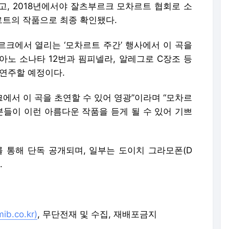
에서 이 곡을 초연할 수 있어 영광”이라며 “모차르
분들이 이런 아름다운 작품을 듣게 될 수 있어 기쁘
를 통해 단독 공개되며, 일부는 도이치 그라모폰(D
.
.co.kr)
, 무단전재 및 수집, 재배포금지
배포 금지.
론사로 이동합니다.
"원장이 장애인 때리는 거 다 찍었어" 공익갤 달군 글
중고거래 중 '슬쩍'..CCTV 잡힌 휴대폰 바꿔치기범