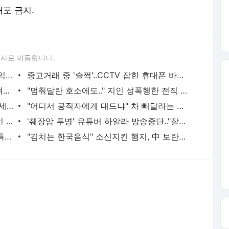
"추녀는 괴로워" 100번 넘게 성형한 中 여고생
"멈춰달란 호소에도.." 지인 성폭행한 전직 프로야구 선수
전진, 20년 만에 듣는 친모 목소리 "여보세요"에 오열
"어디서 공직자에게 대드냐" 차 빼달라는 말에 협박·욕설
“젖병으로 나 우유 먹여줘” 10살여아 유인 엽기男
'췌장암 투병' 유튜버 하알라 방송중단.."잘지내길" 눈물
'30호가수' 이승윤 부친은 이재철 목사..특별한 4형제 교육법
"김치는 한국음식" 소신지킨 햄지, 中 보란듯 김치먹방
서비스 약관/정책