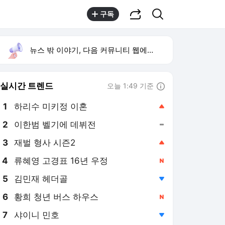
공유하기
검색
구독
뉴스 밖 이야기, 다음 커뮤니티 웹에서 보기
실시간 트렌드
오늘 1:49 기준
툴팁보기
1
하리수 미키정 이혼
,상승
3
재벌 형사 시즌2
,상승
4
류혜영 고경표 16년 우정
,신규
5
김민재 헤더골
,하락
6
황희 청년 버스 하우스
,신규
7
샤이니 민호
,하락