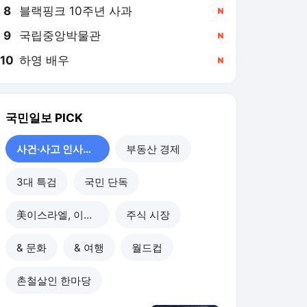
8
블랙핑크 10주년 사과
,신규
9
국립중앙박물관
,신규
10
하영 배우
,신규
국민일보
PICK
사건·사고 인사이드
부동산 경제
3대 특검
국민 단독
美이스라엘, 이란 공습
주식 시장
& 문화
& 여행
월드컵
촌철살인 한마당