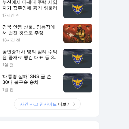
부산에서 다세대 주택 세입
자가 집주인에 흉기 휘둘러
17시간 전
경북 안동 산불…양봉장에
서 번진 것으로 추정
18시간 전
공인중개사 명의 빌려 수억
원 중개료 챙긴 대표 등 3
명 송치
1일 전
‘대통령 살해’ SNS 글 쓴
30대 불구속 송치
1일 전
사건·사고 인사이드
더보기