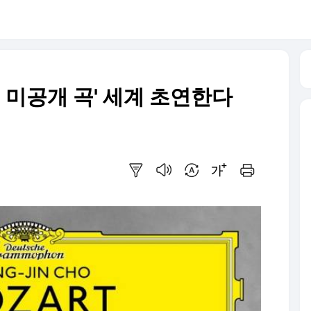
트 미공개 곡' 세계 초연한다
요약보기
음성으로 듣기
번역 설정
글씨크기 조절하기
인쇄하기