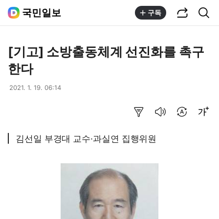
공유하기
통합검색
국민일보
구독
[기고] 소방출동체계 선진화를 촉구
한다
2021. 1. 19. 06:14
요약보기
음성으로 듣기
번역 설정
글씨크기 조절하기
김선일 부경대 교수·과실연 집행위원