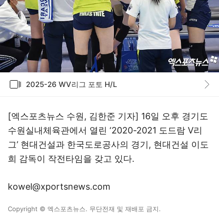
갤러리
2025-26 WV리그 포토 H/L
바로가기
[엑스포츠뉴스 수원, 김한준 기자] 16일 오후 경기도
수원실내체육관에서 열린 ‘2020-2021 도드람 V리
그’ 현대건설과 한국도로공사의 경기, 현대건설 이도
희 감독이 작전타임을 갖고 있다.
kowel@xportsnews.com
Copyright © 엑스포츠뉴스. 무단전재 및 재배포 금지.