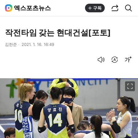
공유하기
통합검색
엑스포츠뉴스
구독
작전타임 갖는 현대건설[포토]
김한준
2021. 1. 16. 16:49
음성으로 듣기
번역 설정
글씨크기 조절하기
이미지 크게 보기