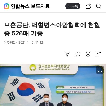
공유하기
통합검색
연합뉴스 보도자료
구독
보훈공단, 백혈병소아암협회에 헌혈
증 526매 기증
이주영2
2021. 1. 15. 11:42
요약보기
음성으로 듣기
번역 설정
글씨크기 조절하기
이미지 크게 보기