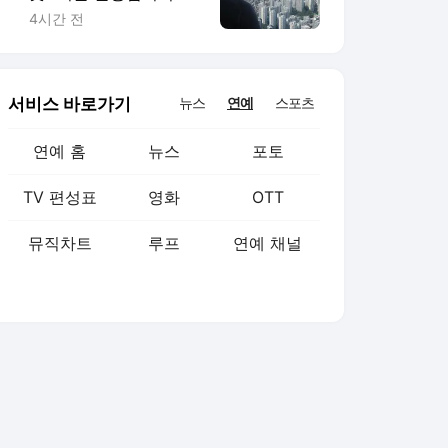
2.7만가구 '박차'
4시간 전
서비스 바로가기
뉴스
연예
스포츠
연예 홈
뉴스
포토
TV 편성표
영화
OTT
뮤직차트
루프
연예 채널