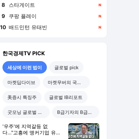
8
스타게이트
,신규
9
쿠팡 플레이
,신규
10
배드민턴 유태빈
,신규
한국경제TV
PICK
세상에 이런 법이
글로벌 pick
마켓딥다이브
마켓무버의 국장힌트
美증시 특징주
글로벌 IB리포트
굿모닝 글로벌 이슈
B급기자의 B급리포트
'우주'에 지역갈등 없
다…"고흥에 앵커기업 유
치" [세상에 이런 법이]