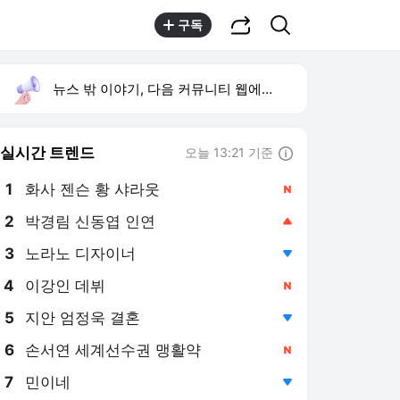
공유하기
검색
구독
뉴스 밖 이야기, 다음 커뮤니티 웹에서 보기
실시간 트렌드
오늘 13:21 기준
툴팁보기
1
화사 젠슨 황 샤라웃
,신규
2
박경림 신동엽 인연
,상승
3
노라노 디자이너
,하락
4
이강인 데뷔
,신규
5
지안 엄정욱 결혼
,하락
6
손서연 세계선수권 맹활약
,신규
7
민이네
,하락