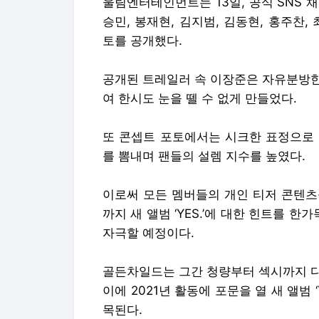
울림엔터테인먼트는 13일, 공식 SNS 채널
승민, 봉재현, 김지범, 김동현, 홍주찬
토를 공개했다.
공개된 트레일러 속 이장준은 자유분방한
여 한시도 눈을 뗄 수 없게 만들었다.
또 콘셉트 포토에서는 시크한 표정으로 
를 뽐내며 팬들의 설렘 지수를 높였다.
이로써 모든 멤버들의 개인 티저 콘텐츠
까지 새 앨범 ‘YES.’에 대한 힌트를
자극할 예정이다.
골든차일드는 그간 청량부터 섹시까지 다
이에 2021년 활동에 포문을 열 새 앨범 
목된다.