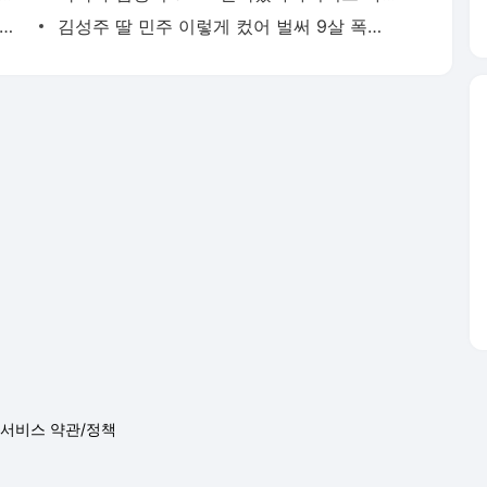
은혜 심각한 건망증 고백 현재 병적인 상태
김성주 딸 민주 이렇게 컸어 벌써 9살 폭풍성장
서비스 약관/정책