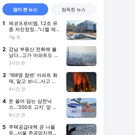
많이 본 뉴스
탐독한 뉴스
1
에코프로비엠, 1.2조 유
증 자진정정…"니켈 제
련소 내년 3월 완공"
1일 전
2
강남 부동산 전화에 불
났다...고가 아파트도 호
가 '뚝'
2시간 전
3
'168명 참변' 아파트 화
재, 알고 보니...사고 원
인 나왔다 [글로벌 pick]
4시간 전
4
돈 쓸어 담는 삼전닉
스…'200조 고지' 앞 中
추격·이익배분 변수
8시간 전
5
주택공급대책 곧 나올
듯...서울 준공업지역