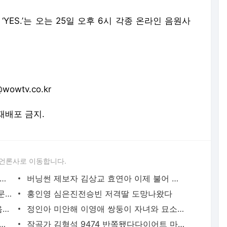
YES.’는 오는 25일 오후 6시 각종 온라인 음원사
wtv.co.kr
 재배포 금지.
 언론사로 이동합니다.
재석 무한도전 다시 하기 싫다는 멤버 있어
버닝썬 제보자 김상교 효연아 이제 불어 증언 촉구
운동화 신고 캐치볼 이휘재 집 층간소음문정원 사과
홍인영 심은진전승빈 저격딸 도망나왔다
이예림김영찬 올해 결혼이경규 사위 마음에 들어
정인아 미안해 이영애 쌍둥이 자녀와 묘소 찾아 눈물
 딸 재시 8등신 비율 뽐내며 모델 포스
작곡가 김형석 9474 반쪽됐다다이어트 마법