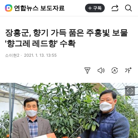
공유하기
통합검색
연합뉴스 보도자료
구독
장흥군, 향기 가득 품은 주홍빛 보물
'향그레 레드향' 수확
소이현2
2021. 1. 13. 13:55
요약보기
음성으로 듣기
번역 설정
글씨크기 조절하기
이미지 크게 보기