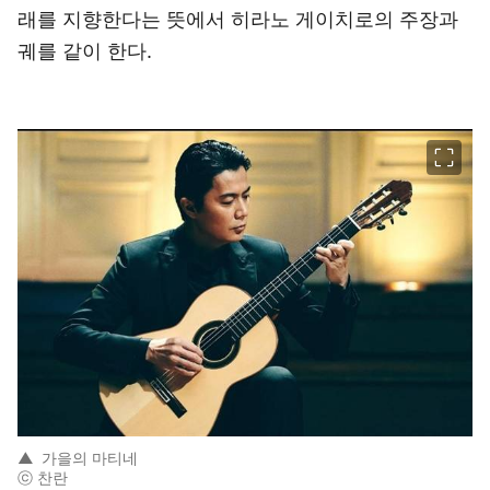
래를 지향한다는 뜻에서 히라노 게이치로의 주장과
궤를 같이 한다.
이미지 크게 보기
▲
가을의 마티네
ⓒ 찬란