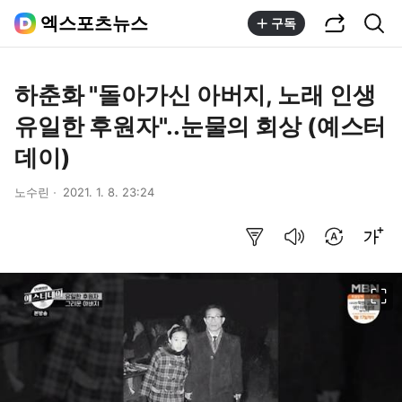
공유하기
통합검색
엑스포츠뉴스
구독
하춘화 "돌아가신 아버지, 노래 인생
유일한 후원자"..눈물의 회상 (예스터
데이)
노수린
2021. 1. 8. 23:24
요약보기
음성으로 듣기
번역 설정
글씨크기 조절하기
이미지 크게 보기