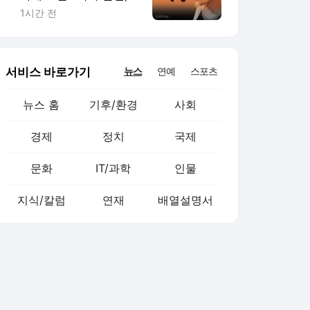
자살 시도하다 잡혔다
1시간 전
서비스 바로가기
뉴스
연예
스포츠
뉴스 홈
기후/환경
사회
경제
정치
국제
문화
IT/과학
인물
지식/칼럼
연재
배열설명서