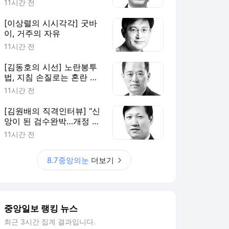
11시간 전
[이상렬의 시시각각] 굿바
이, 거주의 자유
11시간 전
[김동호의 시선] 노란봉투
법, 지침 손질로는 혼란 못
막는다
11시간 전
[김원배의 직격인터뷰] “신
앙이 된 검수완박…개정 형
소법은 개혁의 과잉”
11시간 전
8.7중앙의눈
더보기
중앙일보 랭킹 뉴스
최근 3시간 집계 결과입니다.