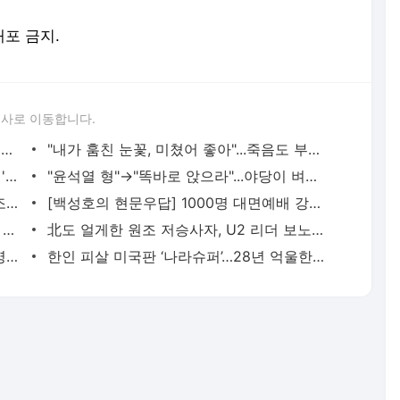
배포 금지.
론사로 이동합니다.
폭탄주 직접 돌리고 "형님"...우리가 아는 안철수 맞아?
"내가 훔친 눈꽃, 미쳤어 좋아"...죽음도 부른 황하나 마약 전말
온난화인데 겨울 왜이래…북극공기 막던 '담벼락' 무너졌다
"윤석열 형"→"똑바로 앉으라"...야당이 벼르는 박범계 변심
[단독]김진욱 "검찰 공 안가로챈다...尹, 조직 보스 분위기"
[백성호의 현문우답] 1000명 대면예배 강행한 교회…‘일탈’에 명분 주는 정부 실책
CCTV 1000개 뒤져서야 잡았다...경찰의 금은방 5분 싹쓸이
北도 얼게한 원조 저승사자, U2 리더 보노가 부르자 왔다
회장 체포된뒤 왜 이런 일이? 영화보다 영화같은 ‘145억 증발’
한인 피살 미국판 ‘나라슈퍼’…28년 억울한 옥살이 106억 배상