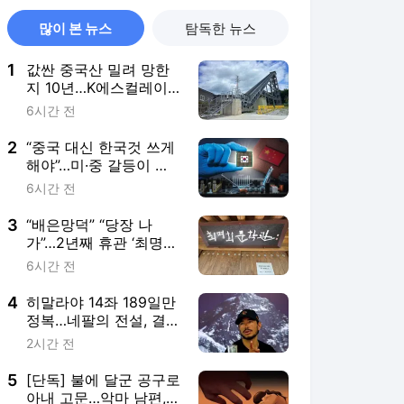
많이 본 뉴스
탐독한 뉴스
1
값싼 중국산 밀려 망한
지 10년…K에스컬레이
터 뜻밖의 부활
6시간 전
2
“중국 대신 한국것 쓰게
해야”…미·중 갈등이 벌
어준 韓 골든타임
6시간 전
3
“배은망덕” “당장 나
가”…2년째 휴관 ‘최명희
문학관’서 생긴 일
6시간 전
4
히말라야 14좌 189일만
정복…네팔의 전설, 결국
산에서 떠났다
2시간 전
5
[단독] 불에 달군 공구로
아내 고문…악마 남편,