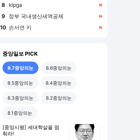
8
klpga
,신규
9
정부 국내생산세액공제
,신규
10
손서연 키
,신규
중앙일보
PICK
8.7중앙의눈
8.6중앙의눈
8.5중앙의눈
8.4중앙의눈
8.3중앙의눈
8.2중앙의눈
8.1중앙의눈
[중앙시평] 세대학살을 멈
춰라!