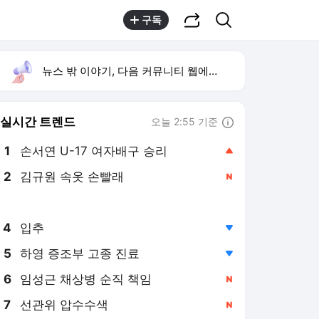
공유하기
검색
구독
뉴스 밖 이야기, 다음 커뮤니티 웹에서 보기
실시간 트렌드
오늘 2:55 기준
툴팁보기
1
손서연 U-17 여자배구 승리
,상승
2
김규원 속옷 손빨래
,신규
3
유병호 구속기소
,상승
4
입추
,하락
5
하영 증조부 고종 진료
,하락
6
임성근 채상병 순직 책임
,신규
7
선관위 압수수색
,신규