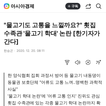
공유하기
통합검색
아시아경제
구독
"물고기도 고통을 느낄까요?" 횟집
수족관 '물고기 학대' 논란 [한기자가
간다]
한승곤
2020. 12. 20. 08:11
요약보기
음성으로 듣기
번역 설정
글씨크기 조절하기
한 양식협회 집회 과정서 방어 등 물고기 내동댕이
동물권 보호단체 "어류도 고통 느껴..명백한 과학적
사실"
'물고기 학대 논란'에 '어류 고통 인지' 진위도 관심
횟집 수족관에 있는 각종 물고기 학대 논란까지 확