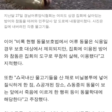
지난달 27일 경남어류양식협회는 여의도 상경 집회에 살아있는
방어와 참돔을 데려와 민주당사 앞 도로에 내동댕이쳤다. 사진은
길에 내버려진 각종 물고기들.
이어 "비록 현행 동물보호법에서 어류 동물은 식용일
경우 보호 대상에서 제외되지만, 집회에 이용된 방어
와 참돔은 집회의 도구로 무참히 살해, 이용됐다"고
지적했다.
또한 "△국내산 물고기들을 산 채로 비닐봉투에 넣어
질식하게 한 점, △공개된 장소, △동종의 동물이 보
는 앞에서 죽음에 이르게 한 행위 등이 동물학대에
해당한다"고 주장했다.