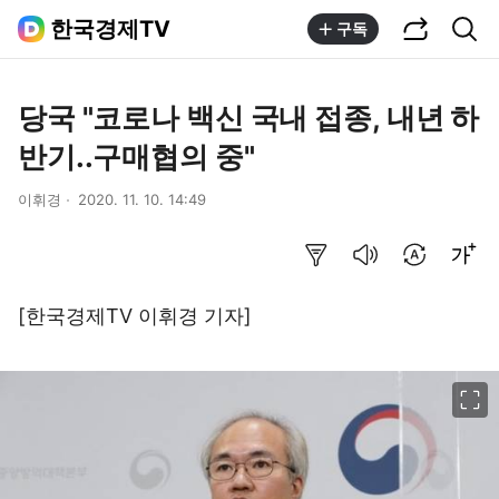
공유하기
통합검색
한국경제TV
구독
당국 "코로나 백신 국내 접종, 내년 하
반기..구매협의 중"
이휘경
2020. 11. 10. 14:49
요약보기
음성으로 듣기
번역 설정
글씨크기 조절하기
[한국경제TV 이휘경 기자]
이미지 크게 보기