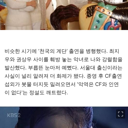
비슷한 시기에 ‘천국의 계단’ 출연을 병행했다. 최지
우와 권상우 사이를 훼방 놓는 악녀로 나와 강렬함을
발산했다. 부릅뜬 눈마저 예뻤다. 서울대 출신이라는
사실이 널리 알려져 더 화제가 됐다. 종영 후 CF출연
섭외가 봇물 터지듯 밀려오면서 '악역은 CF와 인연
이 없다'는 정설도 깨트렸다.
이미지 크게 보기