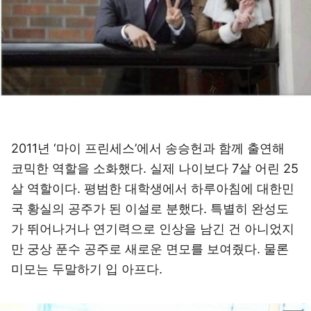
2011년 ‘마이 프린세스’에서 송승헌과 함께 출연해
코믹한 역할을 소화했다. 실제 나이보다 7살 어린 25
살 역할이다. 평범한 대학생에서 하루아침에 대한민
국 황실의 공주가 된 이설로 분했다. 특별히 완성도
가 뛰어나거나 연기력으로 인상을 남긴 건 아니었지
만 궁상 푼수 공주로 새로운 면모를 보여줬다. 물론
미모는 두말하기 입 아프다.
이미지 크게 보기