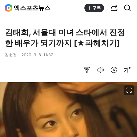
공유하기
통합검색
엑스포츠뉴스
구독
김태희, 서울대 미녀 스타에서 진정
한 배우가 되기까지 [★파헤치기]
김현정
2020. 3. 8. 11:37
요약보기
음성으로 듣기
번역 설정
글씨크기 조절하기
이미지 크게 보기