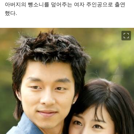
아버지의 뺑소니를 덮어주는 여자 주인공으로 출연
했다.
이미지 크게 보기