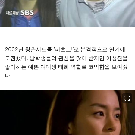
2002년 청춘시트콤 ‘레츠고!’로 본격적으로 연기에
도전했다. 남학생들의 관심을 많이 받지만 이성진을
좋아하는 예쁜 여대생 태희 역할로 코믹함을 보여줬
다.
이미지 크게 보기