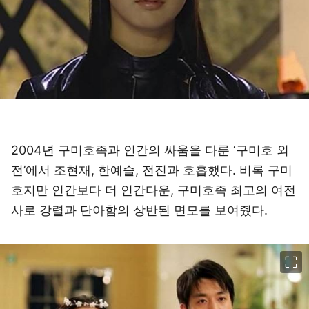
2004년 구미호족과 인간의 싸움을 다룬 ‘구미호 외
전’에서 조현재, 한예슬, 전진과 호흡했다. 비록 구미
호지만 인간보다 더 인간다운, 구미호족 최고의 여전
사로 강렬과 단아함의 상반된 면모를 보여줬다.
이미지 크게 보기