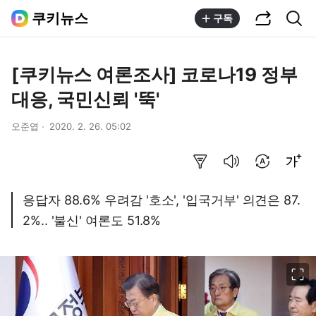
공유하기
통합검색
쿠키뉴스
구독
[쿠키뉴스 여론조사] 코로나19 정부
대응, 국민신뢰 '뚝'
오준엽
2020. 2. 26. 05:02
요약보기
음성으로 듣기
번역 설정
글씨크기 조절하기
응답자 88.6% 우려감 '호소', '입국거부' 의견은 87.
2%.. '불신' 여론도 51.8%
이미지 크게 보기