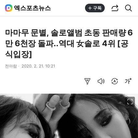
공유하기
통합검색
엑스포츠뉴스
구독
마마무 문별, 솔로앨범 초동 판매량 6
만 6천장 돌파..역대 女솔로 4위 [공
식입장]
전아람
2020. 2. 21. 10:21
요약보기
음성으로 듣기
번역 설정
글씨크기 조절하기
이미지 크게 보기